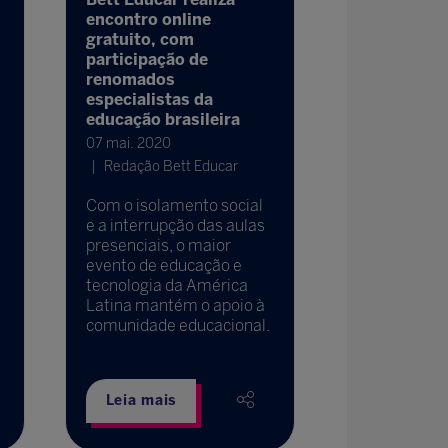
encontro online
Transforma
gratuito, com
aceitando i
participação de
projetos i
renomados
do ano de a
especialistas da
18 dez. 2020
educação brasileira
Medida leva
07 mai. 2020
consideraçã
Redação Bett Educar
adverso à E
tem como ob
Com o isolamento social
valorizar o 
e a interrupção das aulas
do professor
presenciais, o maior
da pandemi
evento de educação e
tecnologia da América
Latina mantém o apoio à
comunidade educacional.
Leia mais
Leia mais