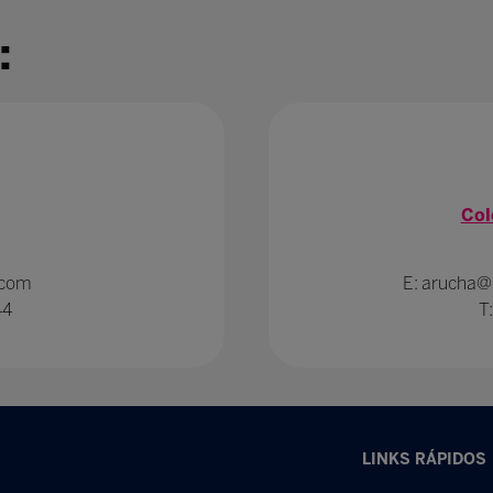
:
Col
.com
E: arucha@
44
T
LINKS RÁPIDOS