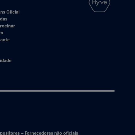
ns Oficial
adas
rocinar
ro
rante
cidade
positores – Fornecedores não oficiais