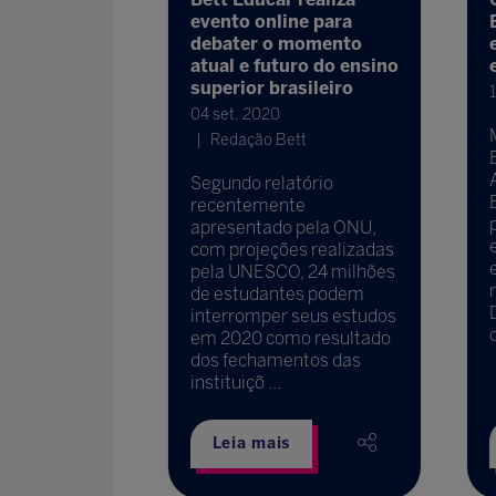
 os
evento online para
enários e
debater o momento
a o setor
atual e futuro do ensino
superior brasileiro
1
Redação Bett
04 set. 2020
Redação Bett
ealizado de
etembro, com
Segundo relatório
de mais de
recentemente
tas
apresentado pela ONU,
nternacionais
com projeções realizadas
 a educação
pela UNESCO, 24 milhões
a
de estudantes podem
interromper seus estudos
d
em 2020 como resultado
dos fechamentos das
instituiçõ ...
Leia mais