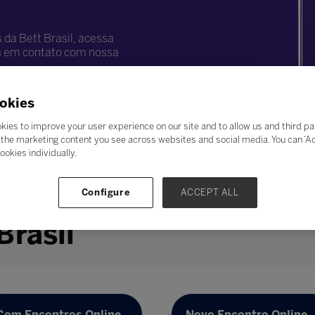
da Bett Brasil, acessa
ra em contato com nossa
nada Bett
okies
kies to improve your user experience on our site and to allow us and third pa
the marketing content you see across websites and social media. You can ‘Acc
ookies individually.
Configure
ACCEPT ALL
Brasil
Com Encontros Online,
Novo Encontro Online