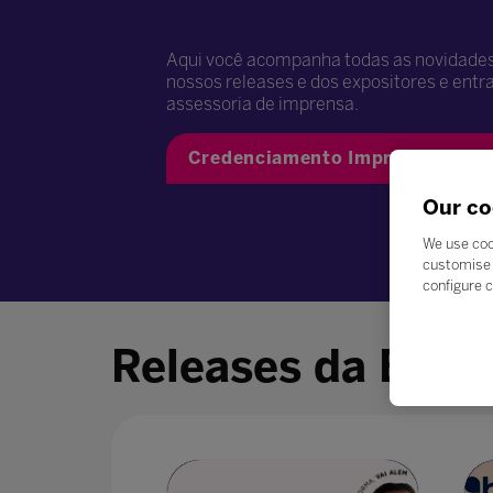
Aqui você acompanha todas as novidades 
nossos releases e dos expositores e ent
assessoria de imprensa.
Credenciamento Imprensa | Jor
Our co
We use coo
customise 
configure c
Releases da Bett 