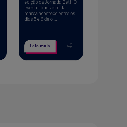
edição da Jornada Bett. O
evento itinerante da
marca acontece entre os
e
dias 5 e 6 de o ...
Leia mais
Leia mais