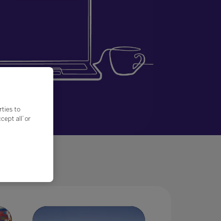
rties to
ept all’ or