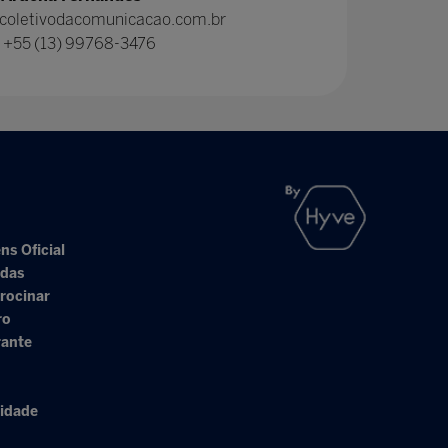
coletivodacomunicacao.com.br
: +55 (13) 99768-3476
ns Oficial
adas
rocinar
ro
rante
cidade