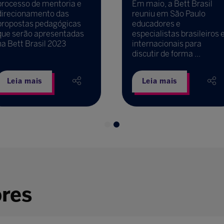
processo de mentoria e
Em maio, a Bett Brasil
direcionamento das
reuniu em São Paulo
propostas pedagógicas
educadores e
que serão apresentadas
especialistas brasileiros 
na Bett Brasil 2023
internacionais para
discutir de forma ...
Leia mais
Leia mais
ores