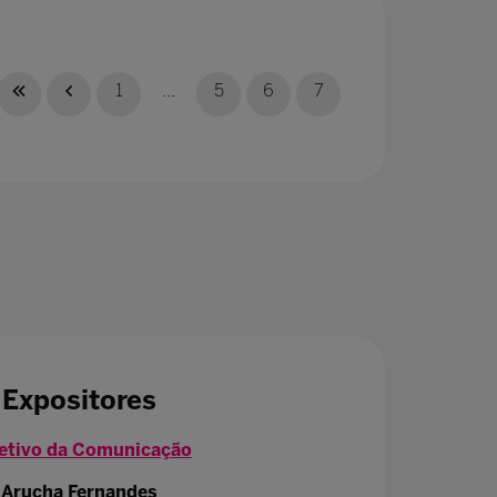
1
...
5
6
7
Expositores
etivo da Comunicação
Arucha Fernandes