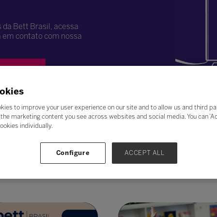
da Bett Brasil, acessa
ra em contato com nossa
nada Bett
okies
kies to improve your user experience on our site and to allow us and third pa
the marketing content you see across websites and social media. You can ‘Acc
ookies individually.
Configure
ACCEPT ALL
Brasil