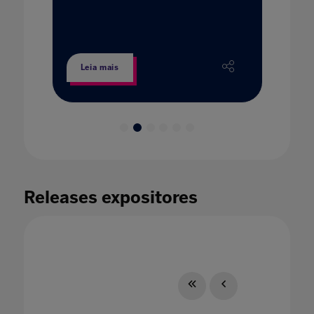
e
Leia mais
Leia 
Releases expositores