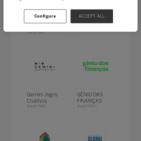
GD-Tseng
GEEKIE
Configure
ACCEPT ALL
Enterprise Co.
Stand: N40
Ltd.
Stand: J162
Gemini Jogos
GÊNIO DAS
Criativos
FINANÇAS
Stand: H140
Stand: H92-1