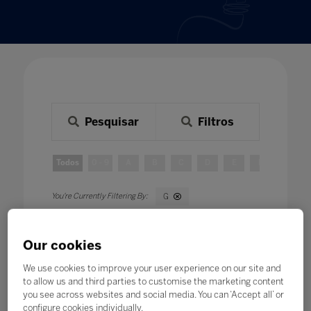
Pesquisar
Filtros
Todos
0 - 9
A
B
C
D
E
F
G
G
Our cookies
We use cookies to improve your user experience on our site and
to allow us and third parties to customise the marketing content
you see across websites and social media. You can ‘Accept all’ or
configure cookies individually.