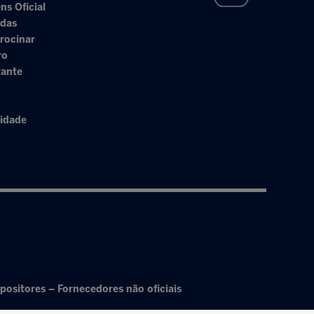
ns Oficial
adas
rocinar
ro
rante
cidade
positores – Fornecedores não oficiais