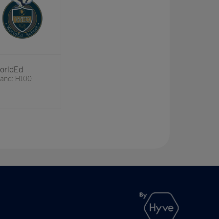
orldEd
tand: H100