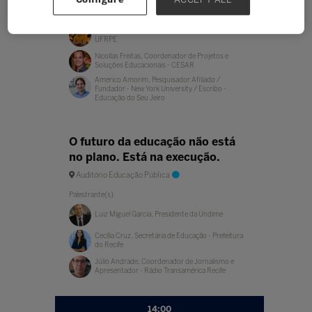
Palestrante(s)
Rafael Ferreira Leite de Mello, Professor - CESAR e
UFRPE
Nicollas Freitas, Coordenador de Projetos e
Soluções Educacionais - CESAR
Americo Amorim, Pesquisador Afiliado /
Fundador - New York University / Escribo -
Educação do Seu Jeiro
O futuro da educação não está
no plano. Está na execução.
Auditório Educação Pública
Palestrante(s)
Luiz Miguel Garcia, Presidente da Undime
Cecília Cruz, Secretária de Educação - Prefeitura
do Recife
Júlio Andrade, Coordenador de Jornalismo e
Apresentador - Rádio Transamérica Recife
14:00