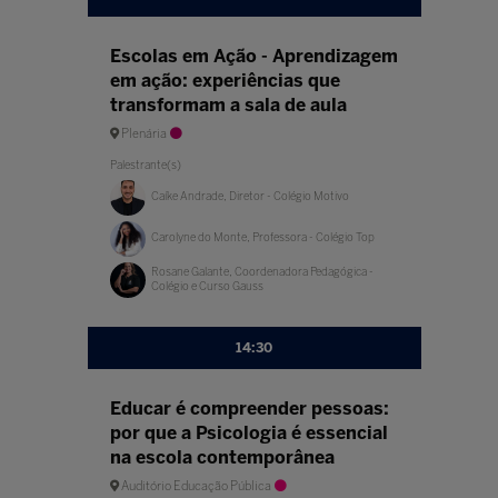
Escolas em Ação - Aprendizagem
em ação: experiências que
transformam a sala de aula
Plenária
Palestrante(s)
Caíke Andrade, Diretor - Colégio Motivo
Carolyne do Monte, Professora - Colégio Top
Rosane Galante, Coordenadora Pedagógica -
Colégio e Curso Gauss
14:30
Educar é compreender pessoas:
por que a Psicologia é essencial
na escola contemporânea
Auditório Educação Pública