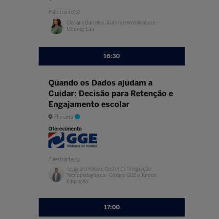
Palestrante(s)
Clariana Barcelos, Autora e embaixadora -
Mooney Edu
16:30
Quando os Dados ajudam a
Cuidar: Decisão para Retenção e
Engajamento escolar
Plenária
Oferecimento
Palestrante(s)
Tayguara Velozo, Gestor de Integração
Tecnopedagógica - Colégio GGE e Juntos
Educação
17:00