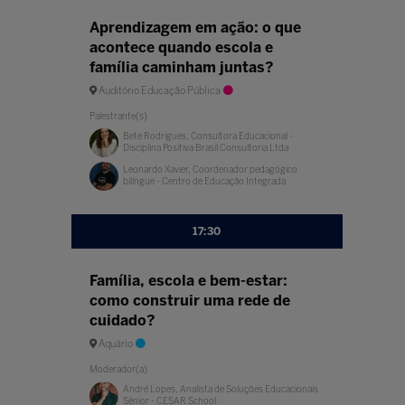
Aprendizagem em ação: o que
acontece quando escola e
família caminham juntas?
Auditório Educação Pública
Palestrante(s)
Bete Rodrigues, Consultora Educacional -
Disciplina Positiva Brasil Consultoria Ltda
Leonardo Xavier, Coordenador pedagógico
bilíngue - Centro de Educação Integrada
17:30
Família, escola e bem-estar:
como construir uma rede de
cuidado?
Aquário
Moderador(a)
André Lopes, Analista de Soluções Educacionais
Sênior - CESAR School