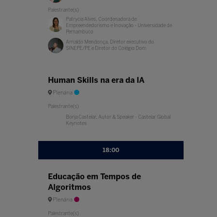
Palestrante(s)
Patrycia Alves, Coordenadora de
Empreendedorismo e Inovação - Universidade de
Pernambuco
Arnaldo Mendonça, Diretor executivo do
SINEPE/PE e Diretor do Colégio Dom
Human Skills na era da IA
Plenária
Palestrante(s)
Borja Castelar, Autor & Speaker - Castelar Global
Keynotes
18:00
Educação em Tempos de
Algoritmos
Plenária
Palestrante(s)