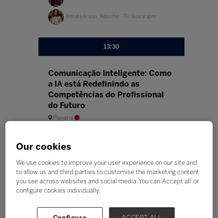
Renata Araújo, Réporter - TV Guararapes
13:30
Comunicação Inteligente: Como
a IA está Redefinindo as
Competências do Profissional
do Futuro
Plenária
Palestrante(s)
Fernanda Bérgamo, Sócia-Administradora -
Our cookies
Bérgamo Cursos e Treinamento
We use cookies to improve your user experience on our site and
to allow us and third parties to customise the marketing content
Da discussão à prática: como
you see across websites and social media. You can ‘Accept all’ or
construir uma cultura digital na
configure cookies individually.
escola?
Aquário
Configure
ACCEPT ALL