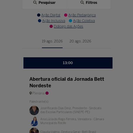
Pesquisar
Filtros
Ação Digital
Ação Pedagógica
Ação Inclusiva
Ação Coletiva
Diálogo das Ações
19 ago. 2026
20 ago. 2026
13:00
Abertura oficial da Jornada Bett
Nordeste
Plenária
Palestrante(s)
José Ricardo Dias Diniz, Presidente - Sindicato
das Escolas Particulares (SINEPE-PE)
Ana Lúcia do Rego Ferreira, Vereadora - Câmara
Municipal do Recife
Claudia Valério, Diretora Geral - Bett Brasil