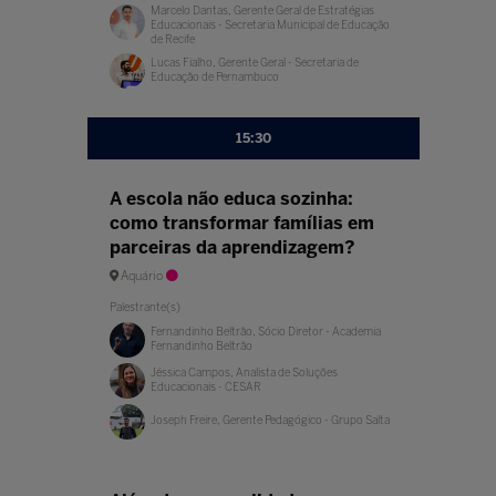
Marcelo Dantas, Gerente Geral de Estratégias
Educacionais - Secretaria Municipal de Educação
de Recife
Lucas Fialho, Gerente Geral - Secretaria de
Educação de Pernambuco
15:30
A escola não educa sozinha:
como transformar famílias em
parceiras da aprendizagem?
Aquário
Palestrante(s)
Fernandinho Beltrão, Sócio Diretor - Academia
Fernandinho Beltrão
Jéssica Campos, Analista de Soluções
Educacionais - CESAR
Joseph Freire, Gerente Pedagógico - Grupo Salta