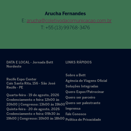
Arucha Fernandes
E:
arucha@coletivodacomunicacao.com.br
T: +55 (13) 99768-3476
DATA E LOCAL - Jornada Bett
LINKS RÁPIDOS
Nordeste
Sobre a Bett
Recife Expo Center
Agência de Viagens Oficial
Cais Santa Rita, 156 - São José
Soluções Integradas
Recife - PE
Quero Expor/Patrocinar
Quarta-feira - 19 de agosto, 2026
Quero ser parceiro
Credenciamento e feira: 12h00 às
Quero ser palestrante
20h00 | Congresso: 13h00 às 19h00
Imprensa
Quinta-feira - 20 de agosto, 2026
Credenciamento e feira: 09h30 às
Fale Conosco
19h00 | Congresso: 10h00 às 18h00
Política de Privacidade