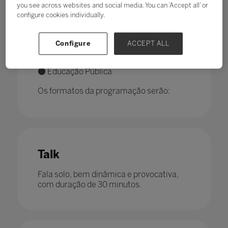
you see across websites and social media. You can ‘Accept all’ or
configure cookies individually.
A Jornada contará com 3 auditórios de
conteúdo:
Configure
ACCEPT ALL
🔵 Plenária
🟢 Aquário
🟠 Educação Pública
Os formatos da programação serão:
Talk
Fala solo, bem dinâmica e provocativa,
com duração de 30 minutos.