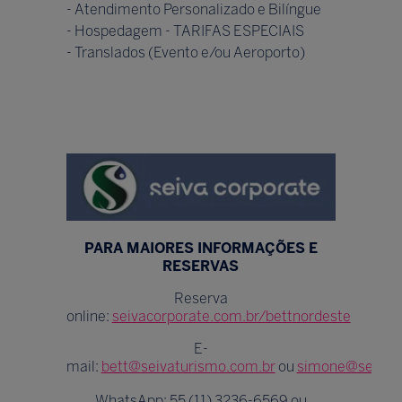
- Atendimento Personalizado e Bilíngue
- Hospedagem - TARIFAS ESPECIAIS
- Translados (Evento e/ou Aeroporto)
PARA MAIORES INFORMAÇÕES E
RESERVAS
Reserva
online:
seivacorporate.com.br/bettnordeste
E-
mail:
bett@seivaturismo.com.br
ou
simone@seivatu
WhatsApp: 55 (11) 3236-6569 ou