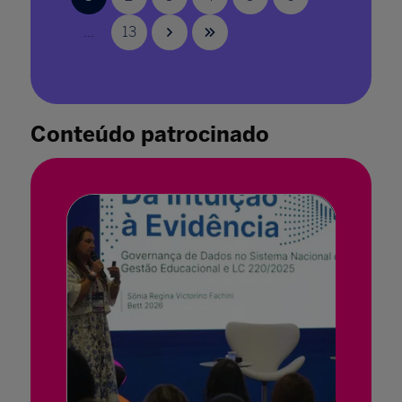
30 mai. 2023
...
13
Conteúdo patrocinado
E-book traz ideias e pensamentos
compartilhados no aquário em formato de
ilustrações
10 jul. 2023