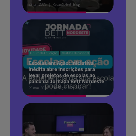
22 jun. 2026
Redação Bett Blog
Futuro da Educação
Gestão Educacional
Escolas em Ação: iniciativa
inédita abre inscrições para
levar projetos de escolas ao
palco da Jornada Bett Nordeste
29 mai. 2026
Redação Bett Blog