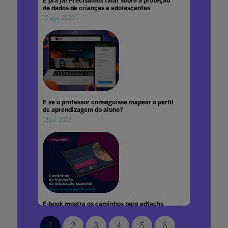
É pra já! Precisamos falar sobre a proteção
de dados de crianças e adolescentes
19 ago. 2020
E se o professor conseguisse mapear o perfil
de aprendizagem do aluno?
18 jul. 2023
E-book mostra os caminhos para edtechs
criarem parcerias com instituições de ensino
superior
1
2
3
4
5
6