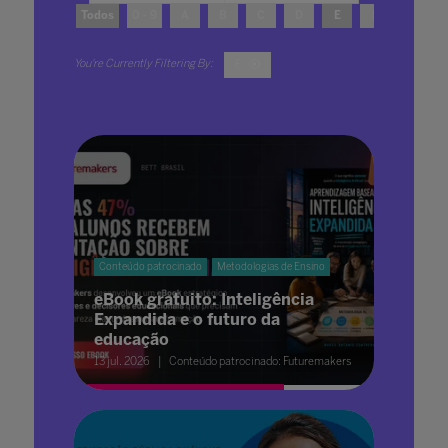
Todos
0 - 9
A
B
C
D
E
F
G
E
Conteúdo patrocinado
Metodologias de Ensino
eBook gratuito: Inteligência
Expandida e o futuro da
educação
13 jul. 2026
Conteúdo patrocinado: Futuremakers