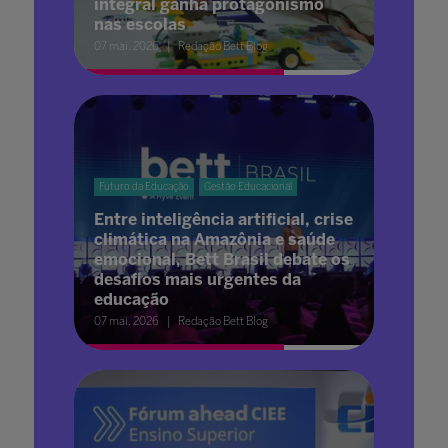
integral ganha protagonismo
nas escolas
07 mai. 2026
Redação Bett Blog
Futuro da Educação
Gestão Educacional
Entre inteligência artificial, crise
climática na Amazônia e saúde
emocional, Bett Brasil debate os
desafios mais urgentes da
educação
07 mai. 2026
Redação Bett Blog