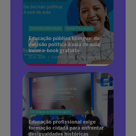
Conteúdo patrocinado
Gestão Educacional
Educação pública bilíngue: da
decisão política à sala de aula;
baixe e-book gratuito
10 jul. 2026
Conteúdo patrocinado: Systemic
Estratégias de Aprendizagem
Educação profissional exige
formação cidadã para enfrentar
desigualdades históricas