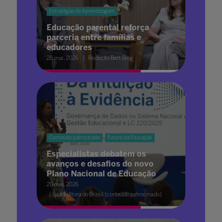
Estratégias de Aprendizagem
Educação parental reforça
parceria entre famílias e
educadores
28 mai. 2026
Redação Bett Blog
Conteúdo patrocinado
Futuro da Educação
Especialistas debatem os
avanços e desafios do novo
Plano Nacional de Educação
20 mai. 2026
por Editora do Brasil (conteúdo patrocinado)