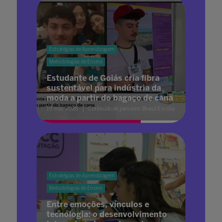
Estratégias de Aprendizagem
Metodologias de Ensino
Estudante de Goiás cria fibra
sustentável para indústria da
moda a partir do bagaço de cana
19 mai. 2026
Conteúdo de parceiro: Brasil Escola
Estratégias de Aprendizagem
Metodologias de Ensino
Entre emoções, vínculos e
tecnologia: o desenvolvimento