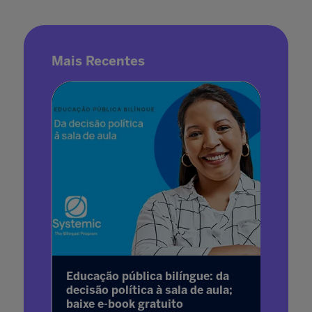
Mais Recentes
ia
Educação pública bilíngue: da
Educaç
decisão política à sala de aula;
formaç
baixe e-book gratuito
desigu