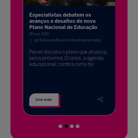
derar a
Especialistas debatem os
Educaç
avanços e desafios do novo
decisão
Plano Nacional de Educação
baixe 
V
20 mai. 2026
10 jul. 202
al o
por Editora do Brasil (conteúdo patrocinado)
ubra
A impl
Painel discutiu o plano que atualiza,
pública
ica e
pelos próximos 10 anos, a agenda
planeja
o
educacional; confira como foi
formaç
infrae
metodo
a apre
Leia mais
Leia 