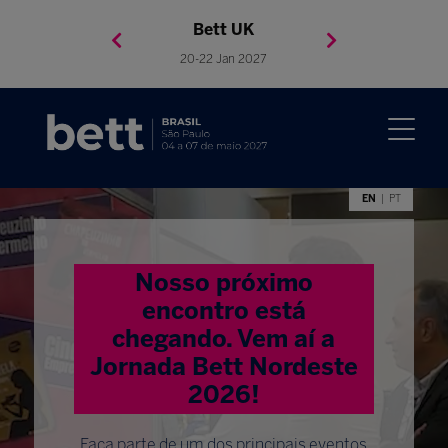
Bett Brasil
Bett Asia
Bett USA
Bett UK
23-24 Setembro 2026
8-10 November 2027
05-08 Mai 2026
20-22 Jan 2027
EN
PT
Nosso próximo
encontro está
chegando. Vem aí a
Jornada Bett Nordeste
2026!
Faça parte de um dos principais eventos