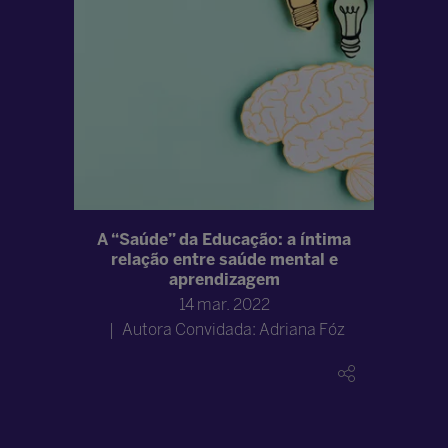
edição do
A “Saúde” da Educação: a íntima
Metaver
ormador
relação entre saúde mental e
Por
aprendizagem
Bett
14 mar. 2022
Autora Convidada: Adriana Fóz
Aut