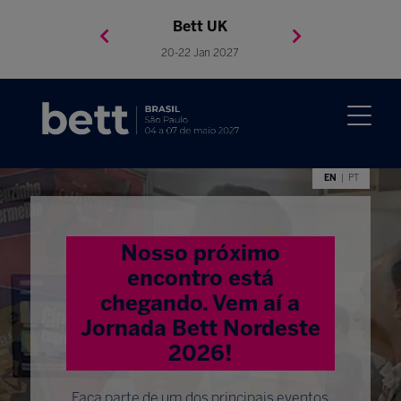
Bett Brasil
Bett Asia
Bett USA
Bett UK
23-24 Setembro 2026
8-10 November 2027
05-08 Mai 2026
20-22 Jan 2027
EN
PT
Nosso próximo
encontro está
chegando. Vem aí a
Jornada Bett Nordeste
2026!
Faça parte de um dos principais eventos