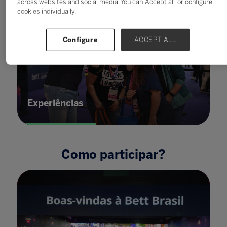
across websites and social media. You can ‘Accept all’ or configure
cookies individually.
Configure
ACCEPT ALL
Experiências
Como participar?