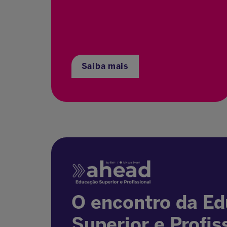
Saiba mais
O encontro da E
Superior e Profis