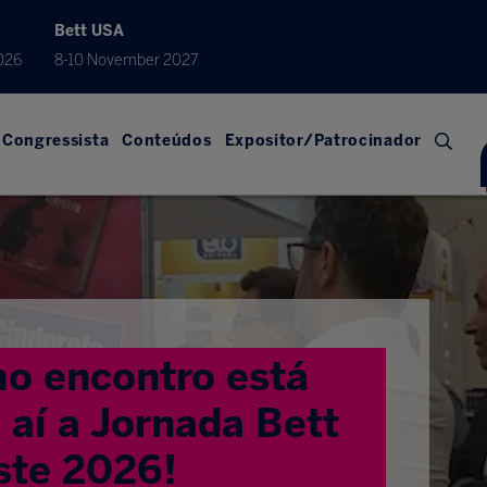
Bett USA
026
8-10 November 2027
Congressista
Conteúdos
Expositor/Patrocinador
o encontro está
aí a Jornada Bett
ste 2026!