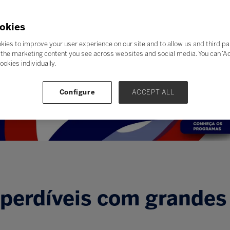
okies
kies to improve your user experience on our site and to allow us and third pa
the marketing content you see across websites and social media. You can ‘Acc
ookies individually.
Configure
ACCEPT ALL
erdíveis com grandes 