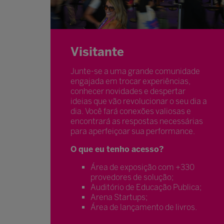
Visitante
Junte-se a uma grande comunidade
engajada em trocar experiências,
conhecer novidades e despertar
ideias que vão revolucionar o seu dia a
dia. Você fará conexões valiosas e
encontrará as respostas necessárias
para aperfeiçoar sua performance.
O que eu tenho acesso?
Área de exposição com +330
provedores de solução;
Auditório de Educação Publica;
Arena Startups;
Área de lançamento de livros.