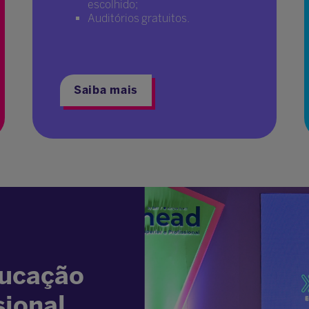
escolhido;
Auditórios gratuitos.
Saiba mais
ducação
sional