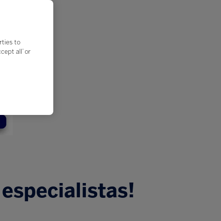
rties to
ept all’ or
especialistas!