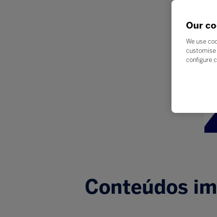
Our co
We use coo
customise 
configure c
Conteúdos imp