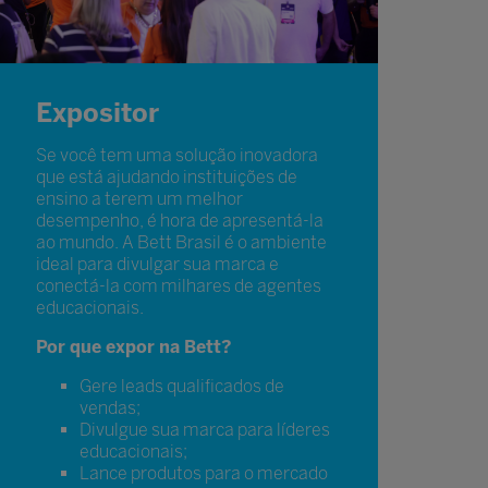
Expositor
Se você tem uma solução inovadora
que está ajudando instituições de
ensino a terem um melhor
desempenho, é hora de apresentá-la
ao mundo. A Bett Brasil é o ambiente
ideal para divulgar sua marca e
conectá-la com milhares de agentes
educacionais.
Por que expor na Bett?
Gere leads qualificados de
vendas;
Divulgue sua marca para líderes
educacionais;
Lance produtos para o mercado