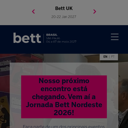
Bett Brasil
Bett Asia
Bett USA
Bett UK
23-24 Setembro 2026
8-10 November 2027
05-08 Mai 2026
20-22 Jan 2027
EN
PT
Nosso próximo
encontro está
chegando. Vem aí a
Jornada Bett Nordeste
2026!
Faça parte de um dos principais eventos