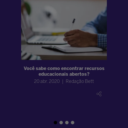
lar sobre
Você sabe como encontrar recursos
Setor e
a
educacionais abertos?
busca
p
Bett
20 abr. 2020
Redação Bett
06 