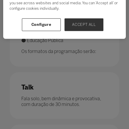
you see across websites and social media. You can ‘Accept all’ or
configure cookies individually.
A Jornada contará com 3 auditórios de
conteúdo:
Configure
ACCEPT ALL
🔵 Plenária
🟢 Aquário
🟠 Educação Pública
Os formatos da programação serão:
Talk
Fala solo, bem dinâmica e provocativa,
com duração de 30 minutos.