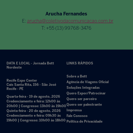
Arucha Fernandes
E:
arucha@coletivodacomunicacao.com.br
T: +55 (13) 99768-3476
DATA E LOCAL - Jornada Bett
LINKS RÁPIDOS
Nordeste
Sobre a Bett
Recife Expo Center
Agência de Viagens Oficial
Cais Santa Rita, 156 - São José
Soluções Integradas
Recife - PE
Quero Expor/Patrocinar
Quarta-feira - 19 de agosto, 2026
Quero ser parceiro
Credenciamento e feira: 12h00 às
Quero ser palestrante
20h00 | Congresso: 13h00 às 19h00
Imprensa
Quinta-feira - 20 de agosto, 2026
Credenciamento e feira: 09h30 às
Fale Conosco
19h00 | Congresso: 10h00 às 18h00
Política de Privacidade