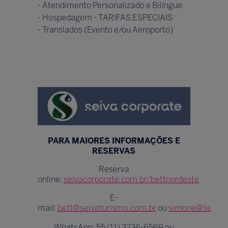
- Atendimento Personalizado e Bilíngue
- Hospedagem - TARIFAS ESPECIAIS
- Translados (Evento e/ou Aeroporto)
PARA MAIORES INFORMAÇÕES E
RESERVAS
Reserva
online:
seivacorporate.com.br/bettnordeste
E-
mail:
bett@seivaturismo.com.br
ou
simone@seivatu
WhatsApp: 55 (11) 3236-6569 ou