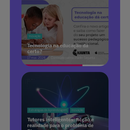
Inovação
Tecnologia na educação dá
certo?
17 mai. 2024
Conteúdo patrocinado: Sejunta
Estratégias de Aprendizagem
Inovação
Tutores inteligentes: ficção e
realidade para o problema de