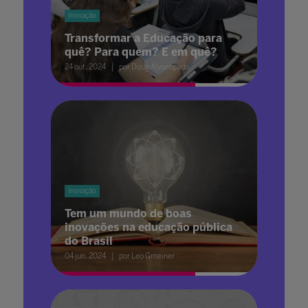
Inovação
Transformar a Educação para
quê? Para quem? E em quê?
24 out. 2024
por Doug Alvoroçado
Inovação
Tem um mundo de boas
inovações na educação pública
do Brasil
04 jun. 2024
por Leo Gmeiner