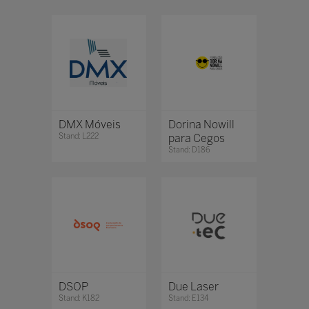
DMX Móveis
Dorina Nowill
Stand: L222
para Cegos
Stand: D186
DSOP
Due Laser
Stand: K182
Stand: E134