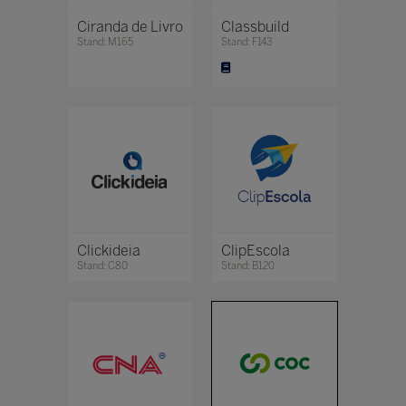
Ciranda de Livro
Classbuild
Stand: M165
Stand: F143
Clickideia
ClipEscola
Stand: C80
Stand: B120