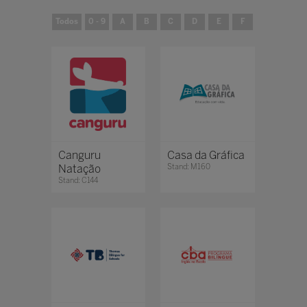
Todos
0 - 9
A
B
C
D
E
F
G
H
Canguru
Casa da Gráfica
Natação
Stand: M160
Stand: C144