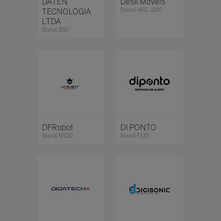
DATEN
Desk Móveis
TECNOLOGIA
Stand: A60, J200
LTDA
Stand: B50
DFRobot
DI PONTO
Stand: M120
Stand: F132