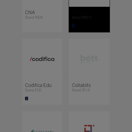
CNA
COC
Stand: N100
Stand: N80-2
Codifica Edu
Collabits
Stand: E111
Stand: STI-9