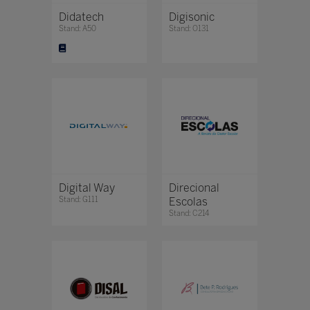
Didatech
Digisonic
Stand: A50
Stand: O131
Digital Way
Direcional
Stand: G111
Escolas
Stand: C214