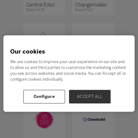
Central Educ
Changemaker
Stand: H135
Stand: K112
Our cookies
We use cookies to improve your user experience on our site and
to allow us and third parties to customise the marketing content
Cidepe
Ciranda
you see across websites and social media. You can ‘Accept all’ or
Stand: F135
Cultural
configure cookies individually.
Stand: N164, D20
Configure
ACCEPT ALL