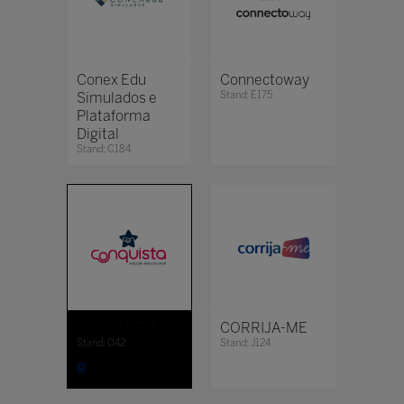
Conex Edu
Connectoway
Simulados e
Stand: E175
Plataforma
Digital
Stand: C184
CONQUISTA
CORRIJA-ME
Stand: O42
Stand: J124