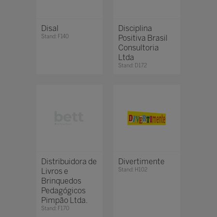
Disal
Disciplina
Stand: F140
Positiva Brasil
Consultoria
Ltda
Stand: D172
Distribuidora de
Divertimente
Livros e
Stand: H102
Brinquedos
Pedagógicos
Pimpão Ltda.
Stand: F170