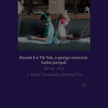
umas
Round 6 e Tik Tok, o perigo invisível.
Como us
lação com
Saiba porquê.
tes
18 nov. 2021
Autor Convidado: Adriana Fóz
Co
na Fóz