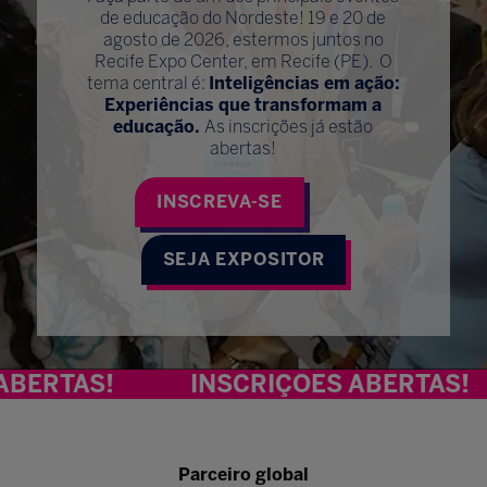
de educação do Nordeste! 19 e 20 de
agosto de 2026, estermos juntos no
Recife Expo Center, em Recife (PE). O
tema central é:
Inteligências em ação:
Experiências que transformam a
educação.
As inscrições já estão
abertas!
INSCREVA-SE
SEJA EXPOSITOR
AS!
INSCRIÇÕES ABERTAS!
I
Parceiro global