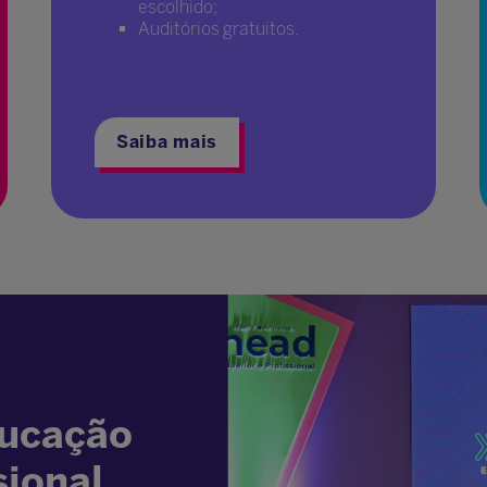
escolhido;
Auditórios gratuitos.
Saiba mais
ducação
sional