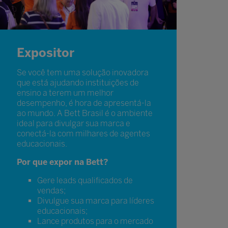
Expositor
Se você tem uma solução inovadora
que está ajudando instituições de
ensino a terem um melhor
desempenho, é hora de apresentá-la
ao mundo. A Bett Brasil é o ambiente
ideal para divulgar sua marca e
conectá-la com milhares de agentes
educacionais.
Por que expor na Bett?
Gere leads qualificados de
vendas;
Divulgue sua marca para líderes
educacionais;
Lance produtos para o mercado