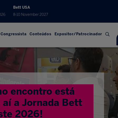
Bett USA
026
8-10 November 2027
Congressista
Conteúdos
Expositor/Patrocinador
o encontro está
aí a Jornada Bett
ste 2026!