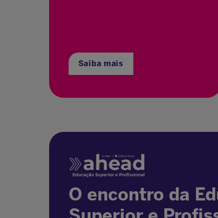
Saiba mais
O encontro da E
Superior e Profis