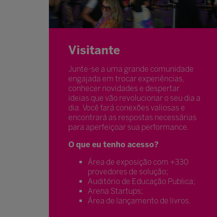
Visitante
Junte-se a uma grande comunidade
engajada em trocar experiências,
conhecer novidades e despertar
ideias que vão revolucionar o seu dia a
dia. Você fará conexões valiosas e
encontrará as respostas necessárias
para aperfeiçoar sua performance.
O que eu tenho acesso?
Área de exposição com +330
provedores de solução;
Auditório de Educação Publica;
Arena Startups;
Área de lançamento de livros.