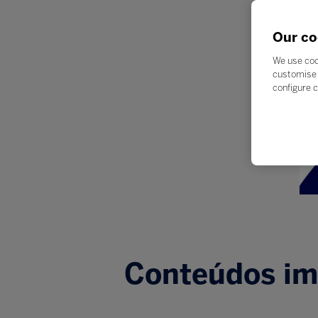
Our co
We use coo
customise 
configure c
Conteúdos imp