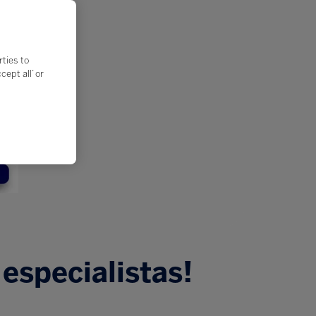
rties to
ept all’ or
especialistas!