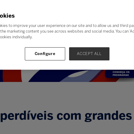
okies
kies to improve your user experience on our site and to allow us and third pa
the marketing content you see across websites and social media. You can ‘Acc
ookies individually.
Configure
ACCEPT ALL
erdíveis com grandes 