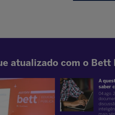
e atualizado com o Bett
A quest
saber 
04 ago. 
document
discussão
inteligên
mais séri