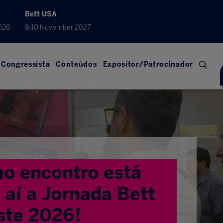
Bett USA
026
8-10 November 2027
Congressista
Conteúdos
Expositor/Patrocinador
o encontro está
aí a Jornada Bett
ste 2026!