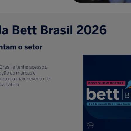
da Bett Brasil 2026
ntam o setor
Brasil e tenha acesso a
ipação de marcas e
eto do maior evento de
ca Latina.