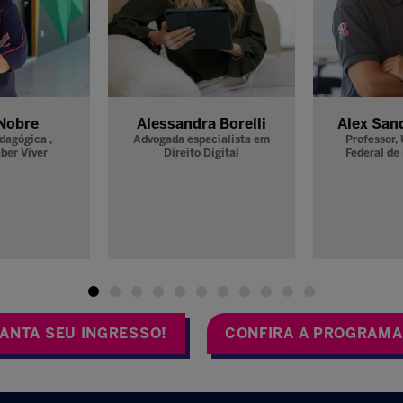
da Borba
Americo Amorim
Ana L
itorial,
Sistema
Pesquisador Afiliado /
de Ensino
Fundador,
New York
Verea
University / Escribo -
Munic
Educação do Seu Jeiro
ANTA SEU INGRESSO!
CONFIRA A PROGRAM