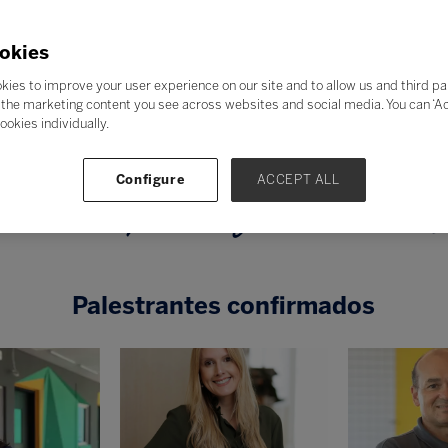
okies
Tema central de Jornada Bett 2026
kies to improve your user experience on our site and to allow us and third pa
the marketing content you see across websites and social media. You can ‘Acc
teligências em Aç
ookies individually.
Configure
ACCEPT ALL
periências que transformam a educaç
Palestrantes confirmados