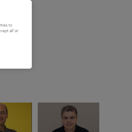
rties to
ept all’ or
ão:
ão!