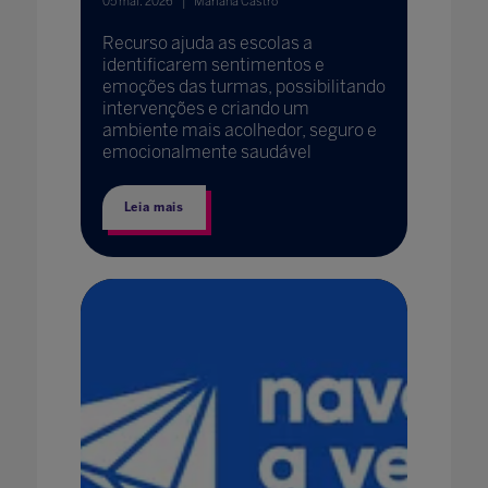
05 mai. 2026
Mariana Castro
Recurso ajuda as escolas a
identificarem sentimentos e
emoções das turmas, possibilitando
intervenções e criando um
ambiente mais acolhedor, seguro e
emocionalmente saudável
Leia mais