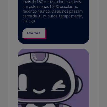
mais de 180 mil estudantes ativos
em pelo menos 1.300 escolas ao
redor do mundo. Os alunos passam
cerca de 30 minutos, tempo médio,
no jogo.
Leia mais