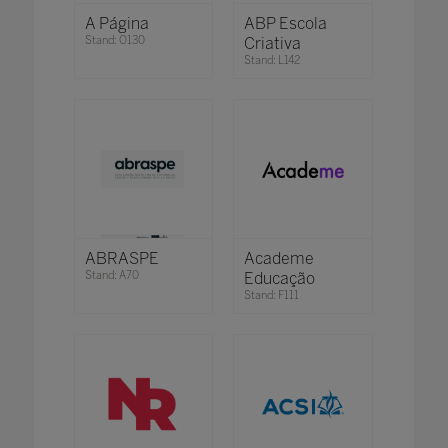
A Página
ABP Escola
Stand: O130
Criativa
Stand: L142
ABRASPE
Academe
Stand: A70
Educação
Stand: F111