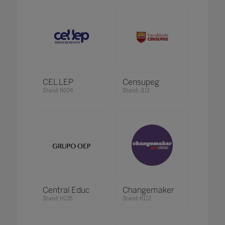
CEL LEP
Censupeg
Stand: N104
Stand: J111
Central Educ
Changemaker
Stand: H135
Stand: K112