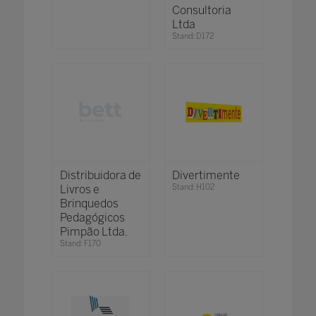
Consultoria
Ltda
Stand: D172
Distribuidora de
Divertimente
Livros e
Stand: H102
Brinquedos
Pedagógicos
Pimpão Ltda.
Stand: F170