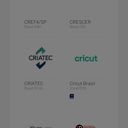
CREF4/SP
CRESCER
Stand: H142
Stand: C60
CRIATEC
Cricut Brasil
Stand: STI-16
Stand: O151