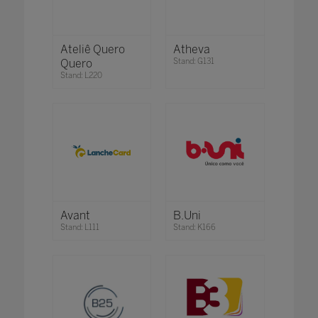
Ateliê Quero
Atheva
Quero
Stand: G131
Stand: L220
Avant
B.Uni
Stand: L111
Stand: K166