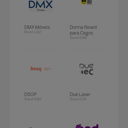
DMX Móveis
Dorina Nowill
Stand: L222
para Cegos
Stand: D186
DSOP
Due Laser
Stand: K182
Stand: E134