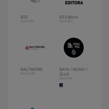
B25
B3 Editora
Stand: P42
Stand: B111
BALTIMORE
BAYA / MONO /
Stand: D180
DLUX
Stand: F40