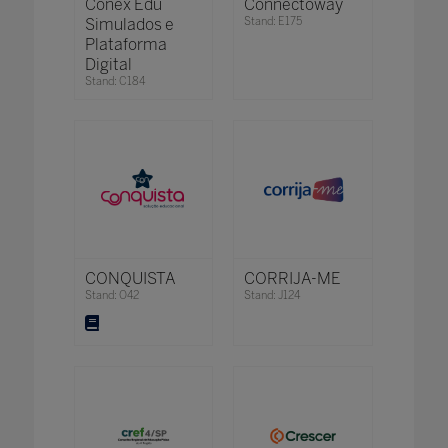
Conex Edu
Connectoway
Simulados e
Stand: E175
Plataforma
Digital
Stand: C184
CONQUISTA
CORRIJA-ME
Stand: O42
Stand: J124