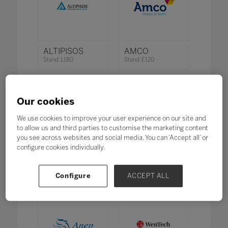
ALTIPISOS
AMCO
Stand: L180
Stand: E120
Our cookies
We use cookies to improve your user experience on our site and
to allow us and third parties to customise the marketing content
you see across websites and social media. You can ‘Accept all’ or
configure cookies individually.
Anatomic
ANEC
Stand: O120
Stand: O153
Configure
ACCEPT ALL