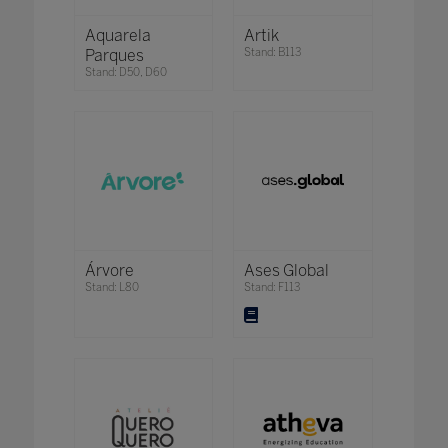
Aquarela
Artik
Parques
Stand: B113
Stand: D50, D60
Árvore
Ases Global
Stand: L80
Stand: F113