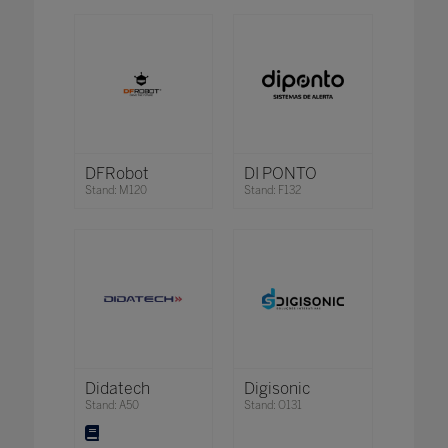
DFRobot
DI PONTO
Stand: M120
Stand: F132
Didatech
Digisonic
Stand: A50
Stand: O131