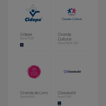
Cidepe
Ciranda
Stand: F135
Cultural
Stand: N164, D20
Ciranda de Livro
Classbuild
Stand: M165
Stand: F143