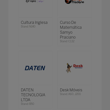
Cultura Inglesa
Curso De
Stand: N140
Matemática
Samyo
Praciano
Stand: C132
DATEN
Desk Móveis
TECNOLOGIA
Stand: A60, J200
LTDA
Stand: B50