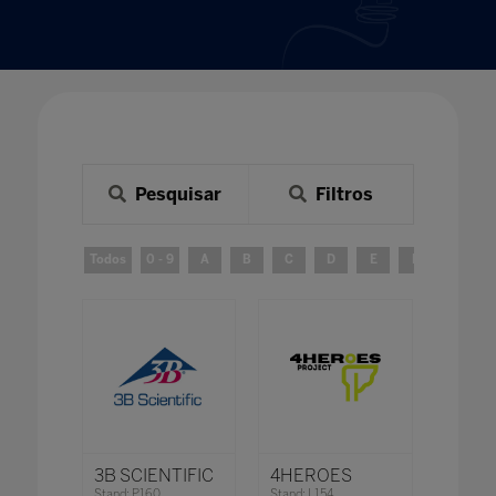
Pesquisar
Filtros
Todos
0 - 9
A
B
C
D
E
F
G
3B SCIENTIFIC
4HEROES
Stand: P160
Stand: L154