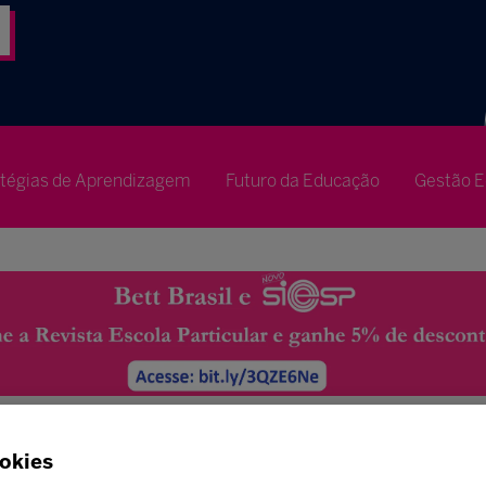
atégias de Aprendizagem
Futuro da Educação
Gestão E
okies