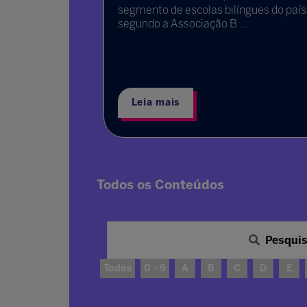
segmento de escolas bilíngues do país
 na
segundo a Associação B ...
ar e, neste
ação
Leia mais
Todos os Conteúdos
Pesqui
Todos
0 - 9
A
B
C
D
E