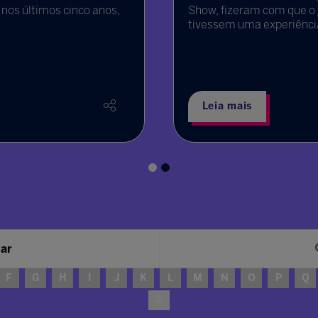
 nos últimos cinco anos,
Show, fizeram com que o 
tivessem uma experiênci
Leia mais
sar
F
G
H
I
J
K
L
M
N
O
P
Q
Z