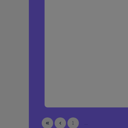
1
...