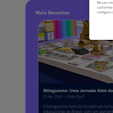
We use coo
customise 
Mais Recentes
configure c
 e os
Bilinguismo: Uma Jornada Além da
rianças e
01 fev. 2024
Erika Oya*
 sob a Lei
O bilinguismo tem se tornado um tema
educacional do Brasil, com um aumen