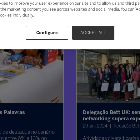
kies to improve your user experience on our site and to allow us and third pa
the marketing content you see across websites and social media. You can ‘Acc
ookies individually.
Configure
ACCEPT ALL
s Palavras
Delegação Bett UK: sema
networking supera exp
29 jan. 2024
Redação Bett
 de destaque no cenário
to entre 6% e 10% no
Atividades diversificadas