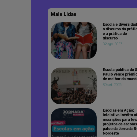
Mais Lidas
Escola e diversidad
o discurso da práti
e a prática do
discurso
02 ago. 2023
Escola pública de 
Paulo vence prêmi
de melhor do mund
30 set. 2025
Escolas em Ação:
iniciativa inédita a
inscrições para lev
projetos de escolas
palco da Jornada B
Nordeste