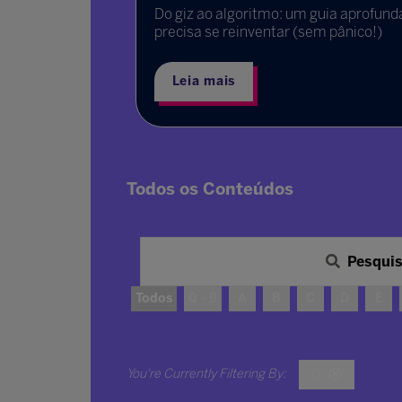
olhimento e
Do giz ao algoritmo: um guia aprofund
precisa se reinventar (sem pânico!)
Leia mais
Todos os Conteúdos
Pesqui
Todos
0 - 9
A
B
C
D
E
O