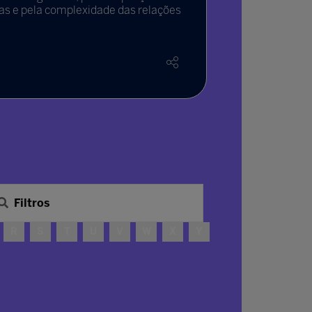
cas e pela complexidade das relações
mudança?
Leia mai
Filtros
R
S
T
U
V
W
X
Y