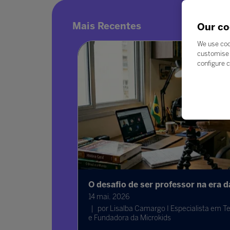
Mais Recentes
Our co
We use coo
customise 
configure c
O desafio de ser professor na era 
14 mai. 2026
por Lisalba Camargo I Especialista em Te
da Bett
e Fundadora da Microkids
ermanecer na