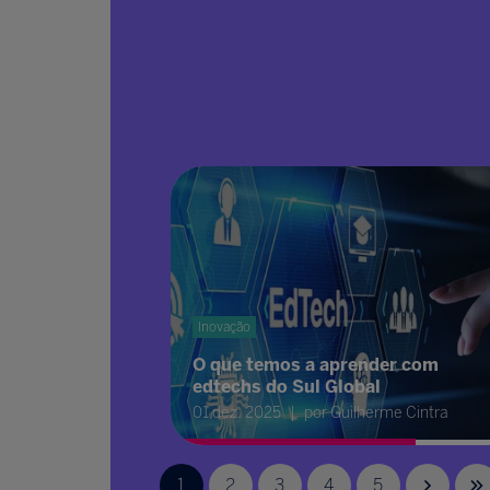
Inovação
O que temos a aprender com
edtechs do Sul Global
01 dez. 2025
por Guilherme Cintra
1
2
3
4
5