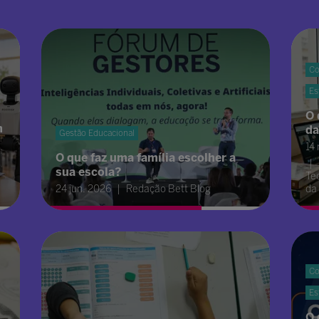
Co
Es
O 
m
da
Gestão Educacional
14
O que faz uma família escolher a
sua escola?
Te
24 jun. 2026
Redação Bett Blog
da
Co
Es
O 