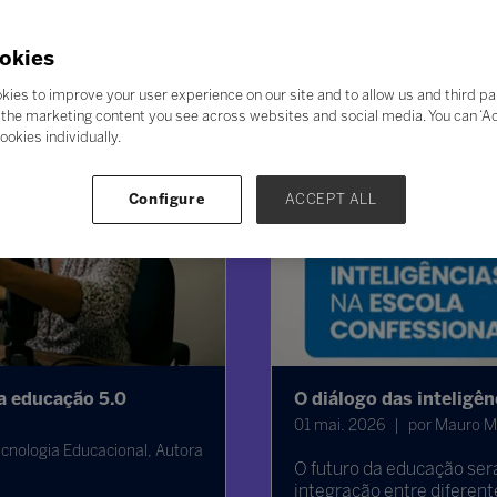
okies
kies to improve your user experience on our site and to allow us and third pa
the marketing content you see across websites and social media. You can ‘Acc
ookies individually.
Configure
ACCEPT ALL
da educação 5.0
O diálogo das inteligên
01 mai. 2026
por Mauro Me
cnologia Educacional, Autora
O futuro da educação ser
integração entre diferent