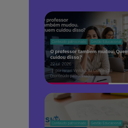
Conteúdo patrocinado
Gestão Educacional
O professor também mudou. Que
cuidou disso?
22 jul. 2026
por Israel Vinícius da Conceição
(conteúdo patrocinado)
Conteúdo patrocinado
Gestão Educacional