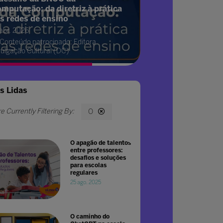
mputação: da diretriz à prática
s redes de ensino
 abr. 2026
Conteúdo patrocinado: Editora
vulgação Cultural (DC)
s Lidas
O
O apagão de talentos
entre professores:
desafios e soluções
para escolas
regulares
25 ago. 2025
O caminho do