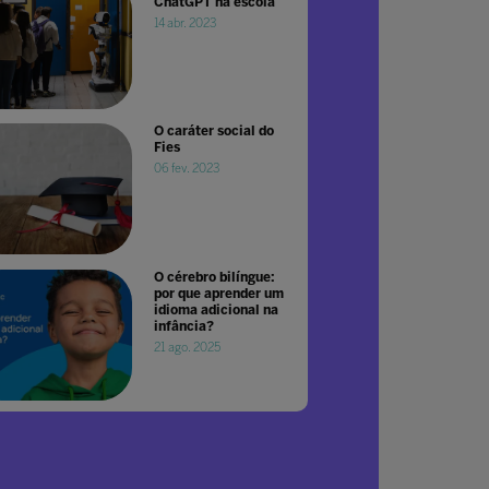
ChatGPT na escola
14 abr. 2023
O caráter social do
Fies
06 fev. 2023
O cérebro bilíngue:
por que aprender um
idioma adicional na
infância?
21 ago. 2025