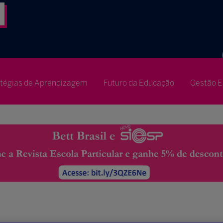
atégias de Aprendizagem
Futuro da Educação
Gestão E