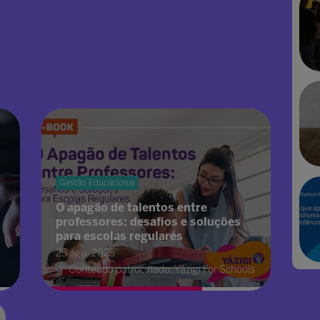
Gestão Educacional
O apagão de talentos entre
professores: desafios e soluções
para escolas regulares
25 ago. 2025
Conteúdo patrocinado: Yázigi For Schools