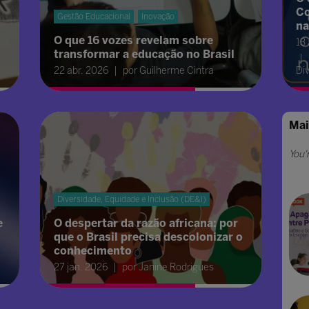
Co
Gestão Educacional
Inovação
na
O que 16 vozes revelam sobre
13
transformar a educação no Brasil
22 abr. 2026
por Guilherme Cintra
Di
Mai
Diversidade, Equidade e Inclusão (DE&I)
e
O despertar da razão africana: por
que o Brasil precisa descolonizar o
conhecimento
27 jan. 2026
por Janine Rodrigues