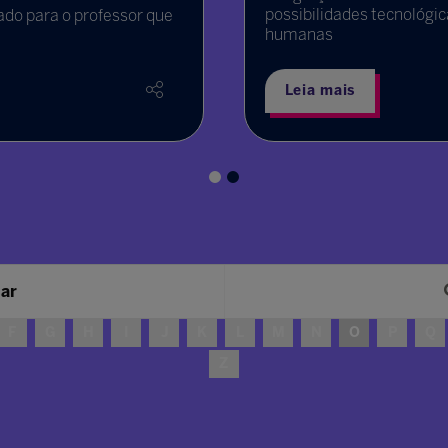
possibilidades tecnológi
ado para o professor que
humanas
Leia mais
sar
F
G
H
I
J
K
L
M
N
O
P
Q
Z