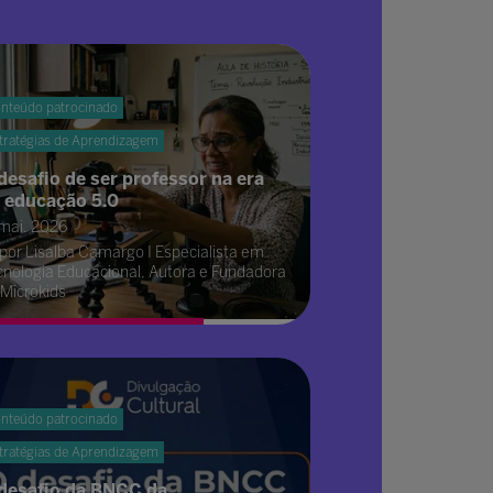
nteúdo patrocinado
tratégias de Aprendizagem
desafio de ser professor na era
 educação 5.0
 mai. 2026
por Lisalba Camargo I Especialista em
cnologia Educacional, Autora e Fundadora
 Microkids
nteúdo patrocinado
tratégias de Aprendizagem
desafio da BNCC da