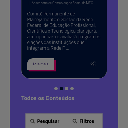
Assessoria de Comunicação Social do MEC
04 jul. 202
iros
eito
Comitê Permanente de
Progra
ecisa
Planejamento e Gestão da Rede
270 mil
Federal de Educação Profissional,
- em in
Científica e Tecnológica planejará,
ensino 
acompanhará e avaliará programas
e ações das instituições que
integram a Rede F ...
Leia mais
Leia 
Todos os Conteúdos
Pesquisar
Filtros