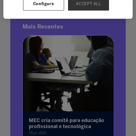
Configure
ACCEPT ALL
Mais Recentes
a
MEC cria comitê para educação
Prouni
profissional e tecnológica
result
saiba 
05 jul. 2023