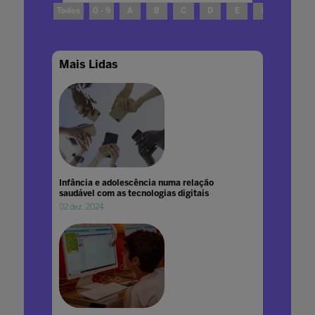
Todos
0 - 9
A
B
C
D
E
F
G
Mais Lidas
Infância e adolescência numa relação
saudável com as tecnologias digitais
02 dez. 2024