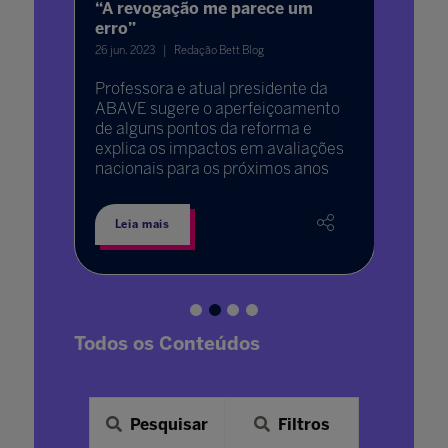
“A revogação me parece um
23 jun. 20
erro”
27 e 28
Educad
26 jun. 2023
Redação Bett Blog
rmatos
prêmio
Professora e atual presidente da
educaç
ABAVE sugere o aperfeiçoamento
reconh
de alguns pontos da reforma e
suas tr
explica os impactos em avaliações
pessoa
nacionais para os próximos anos
Leia mais
Leia 
Todos os Conteúdos
Pesquisar
Filtros