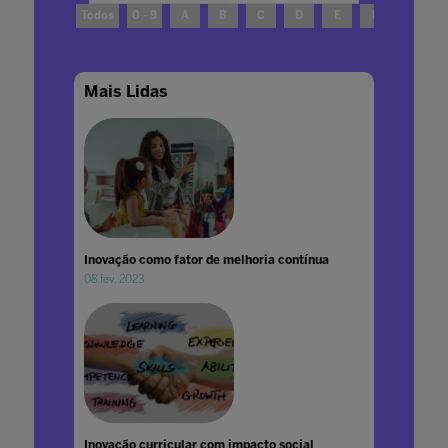
Todos
0 - 9
A
B
C
D
E
F
G
Mais Lidas
Inovação como fator de melhoria contínua
08 fev. 2023
Inovação curricular com impacto social