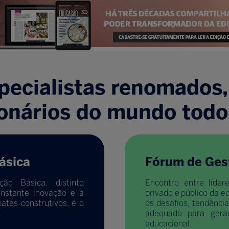
pecialistas renomados, 
ionários do mundo todo
ásica
Fórum de Ges
ão Básica, distinto
Encontro entre líder
onstante inovação e à
privado e público da e
tes construtivos, é o
os desafios, tendênc
.
adequado para gera
educacional.