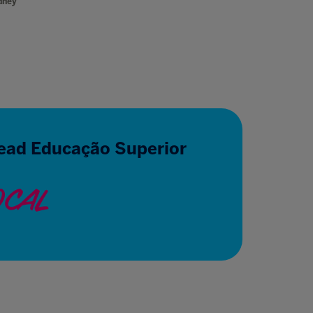
dney
Identidades 
ead Educação Superior
OCAL