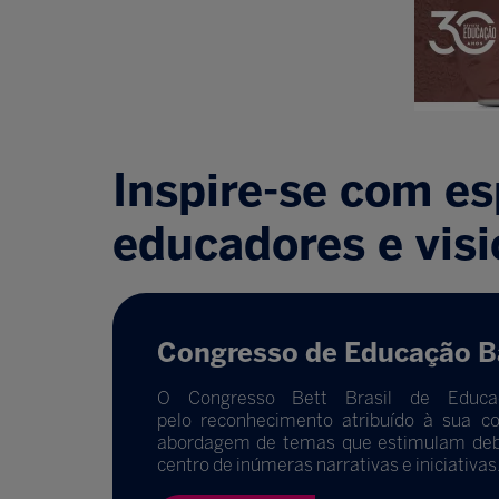
Inspire-se com es
educadores e vis
Congresso de Educação B
O Congresso Bett Brasil de Educaç
pelo reconhecimento atribuído à sua c
abordagem de temas que estimulam deba
centro de inúmeras narrativas e iniciativas