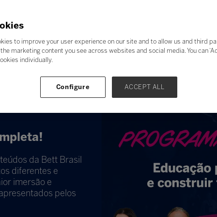
okies
kies to improve your user experience on our site and to allow us and third pa
the marketing content you see across websites and social media. You can ‘Acc
ookies individually.
Configure
ACCEPT ALL
mpleta!
teúdos da Bett Brasil
os diferentes e
ior imersão e
 apresentados pelos