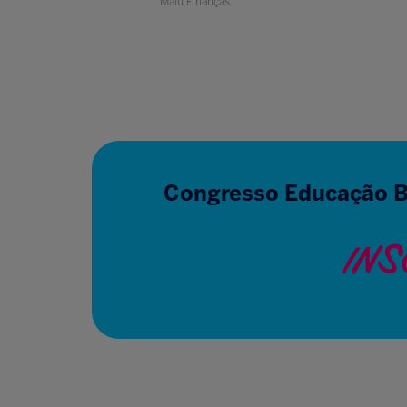
o Albert Sabin
Malu Finanças
Congresso Educação B
INS