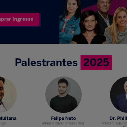
prar ingresso
Palestrantes
2025
Muitana
Felipe Neto
Dr. Phi
logo
Influenciador/Comunicador
Professor Adjunt