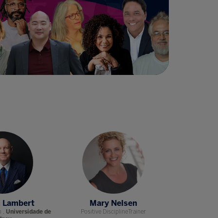
ll Lambert
Mary Nelsen
Luan
o ,
Universidade de
Positive DisciplineTrainer
Fundadora Execu