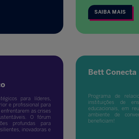
SAIBA MAIS
Bett Conecta
co
Programa de relaci
égicos para líderes,
instituições de e
or e profissional para
educacionais, em reu
enfrentarem as crises
ambiente de conver
ustentáveis. O fórum
beneficiam!
xões profundas para
silientes, inovadoras e