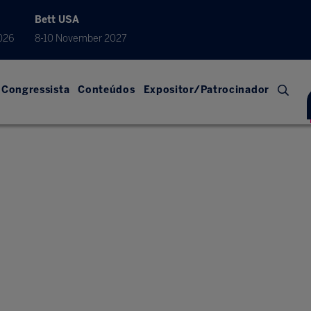
Bett USA
026
8-10 November 2027
Congressista
Conteúdos
Expositor/Patrocinador