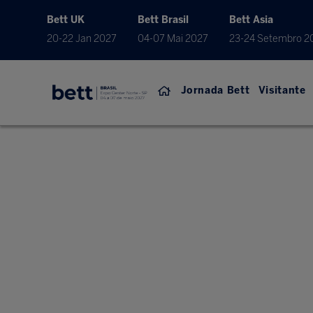
Bett UK
Bett Brasil
Bett Asia
20-22 Jan 2027
04-07 Mai 2027
23-24 Setembro 2
Jornada Bett
Visitante