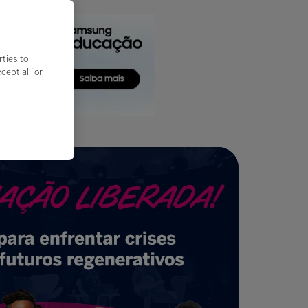
rties to
ept all’ or