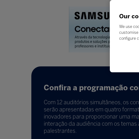
Our co
We use coo
customise 
configure c
Confira a programação co
Com 12 auditórios simultâneos, os con
serão apresentadas em quatro format
inovadores para proporcionar uma ma
interação da audiência com os temas
palestrantes.