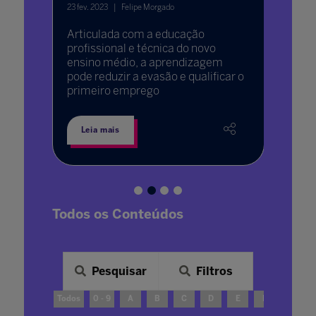
tam?
23 fev. 2023
Felipe Morgado
Entend
Articulada com a educação
perspec
ência
profissional e técnica do novo
ferrame
o dia a
ensino médio, a aprendizagem
no seto
pode reduzir a evasão e qualificar o
primeiro emprego
Leia mais
Leia 
Todos os Conteúdos
Pesquisar
Filtros
Todos
0 - 9
A
B
C
D
E
F
G