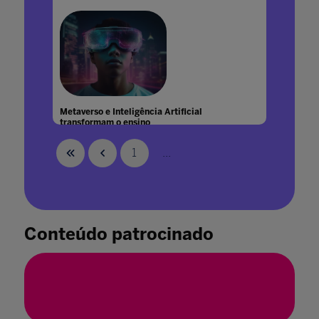
Metaverso e Inteligência Artificial
transformam o ensino
04 ago. 2023
1
...
Conteúdo patrocinado
Metaversos e Avatares: O que são? Por Onde
Andavam? Por Que Voltaram?
14 mar. 2022