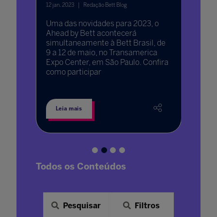
12 jan. 2023
Redação Bett Blog
11 jan. 202
Uma das novidades para 2023, o
Intuito
textos
Ahead by Bett acontecerá
os dire
simultaneamente à Bett Brasil, de
escolar
9 a 12 de maio, no Transamerica
elucida
os,
Expo Center, em São Paulo. Confira
profiss
 sobre
como participar
gestore
Leia mais
Leia 
Todos os Conteúdos
Pesquisar
Filtros