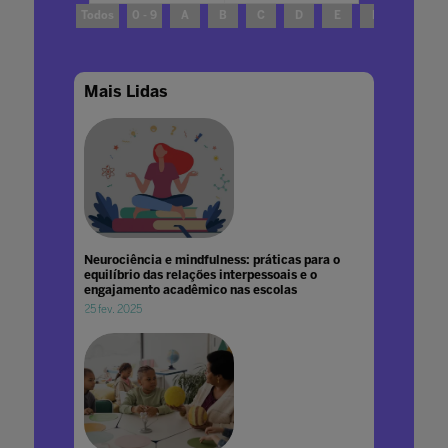
Todos
0 - 9
A
B
C
D
E
F
G
Mais Lidas
Neurociência e mindfulness: práticas para o
equilíbrio das relações interpessoais e o
engajamento acadêmico nas escolas
25 fev. 2025