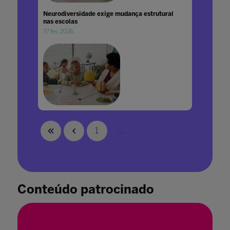
Neurodiversidade exige mudança estrutural
nas escolas
27 fev. 2026
Neurodiversidade na escola: desafios e
caminhos para uma educação com equidade
1
...
08 abr. 2025
Conteúdo patrocinado
Neuroética, neurodireitos e cidadania digital:
o próximo passo da educação