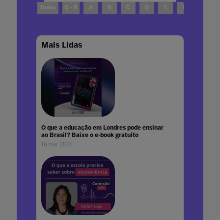
Todos
0 - 9
A
B
C
D
E
F
G
Mais Lidas
O que a educação em Londres pode ensinar
ao Brasil? Baixe o e-book gratuito
16 mar. 2026