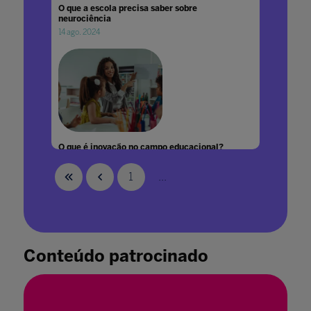
O que a escola precisa saber sobre
neurociência
14 ago. 2024
O que é inovação no campo educacional?
13 fev. 2023
1
...
Conteúdo patrocinado
O que esperar do futuro da gestão
educacional para o pós-pandemia
05 mai. 2020