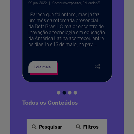
09 jun. 2022
Conteúdo expositor, Educador 21
10 jun. 20
eração
enso
Parece que foi ontem, mas já faz
Esse ar
 da
um mês da retomada presencial
O Futu
s
da Bett Brasil. O maior encontro de
a falar
m
inovação e tecnologia em educação
mas tra
 tornar
da América Latina aconteceu entre
educaç
os dias 1o e 13 de maio, no pav ...
texto 
tecnolog
Leia mais
Leia 
Todos os Conteúdos
Pesquisar
Filtros