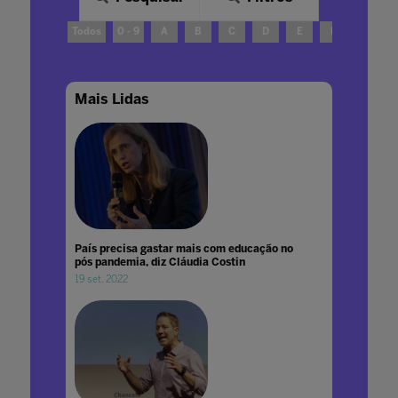
Todos
0 - 9
A
B
C
D
E
F
G
Mais Lidas
País precisa gastar mais com educação no
pós pandemia, diz Cláudia Costin
19 set. 2022