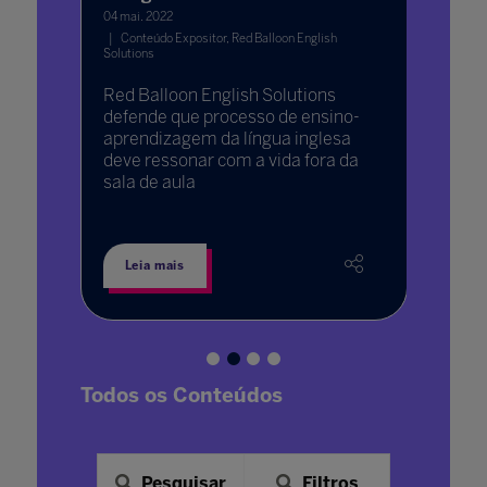
04 mai. 2022
Apesar
Conteúdo Expositor, Red Balloon English
recrud
Solutions
sar a
de peq
Red Balloon English Solutions
e fundo
regiõe
defende que processo de ensino-
 ao
outros 
aprendizagem da língua inglesa
esse
a pande
deve ressonar com a vida fora da
rmação
convive
sala de aula
as das
Leia mais
Leia 
Todos os Conteúdos
Pesquisar
Filtros