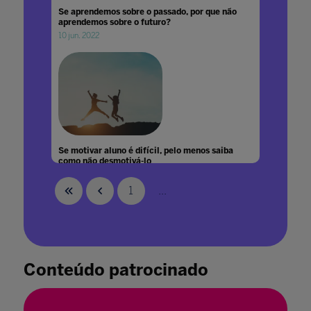
Se aprendemos sobre o passado, por que não
aprendemos sobre o futuro?
10 jun. 2022
Se motivar aluno é difícil, pelo menos saiba
como não desmotivá-lo
08 dez. 2021
1
...
Conteúdo patrocinado
Se vamos ter que aprender por toda a vida,
por que não começar já?