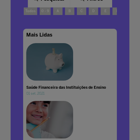
Todos
0 - 9
A
B
C
D
E
F
G
Mais Lidas
Saúde Financeira das Instituições de Ensino
01 set. 2021