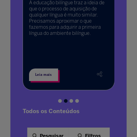
A educação bilíngue traz a ideia de
25 ago. 2
que o processo de aquisição de
vimento
Conteúd
qualquer língua é muito similar.
Precisamos aproximar o que
“A esco
a sua
fazemos para adquirir a primeira
lida co
língua do ambiente bilíngue.
emoção
desafi
escola,
curríc
import
Leia mais
Leia 
Todos os Conteúdos
Pesquisar
Filtros