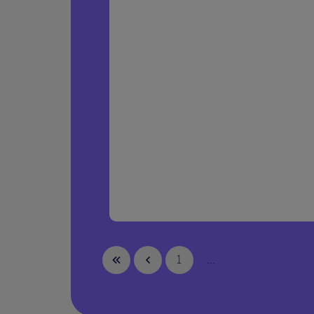
1
...