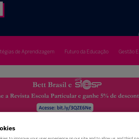
atégias de Aprendizagem
Futuro da Educação
Gestão E
okies
kies to improve your user experience on our site and to allow us and third pa