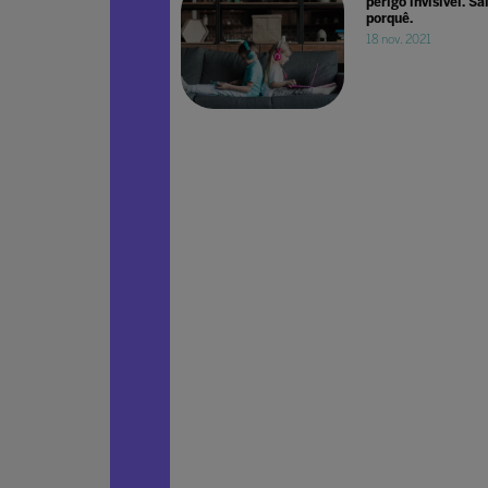
perigo invisível. Sa
porquê.
18 nov. 2021