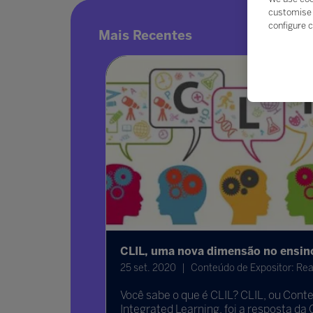
customise 
configure c
Mais Recentes
agonistas
CLIL, uma nova dimensão no ensino
25 set. 2020
Conteúdo de Expositor: Rea
Você sabe o que é CLIL? CLIL, ou Con
l 2 a querer
Integrated Learning, foi a resposta d