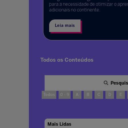
rentena. E
para a necessidade de otimizar o apre
s.
adicionais no continente.
Leia mais
Todos os Conteúdos
Pesqui
Todos
0 - 9
A
B
C
D
E
Mais Lidas