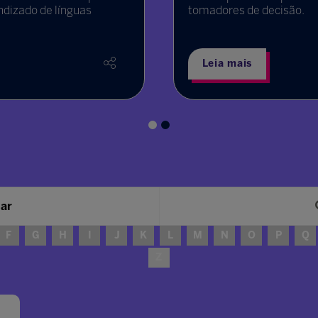
ndizado de línguas
tomadores de decisão.
Leia mais
sar
F
G
H
I
J
K
L
M
N
O
P
Q
Z