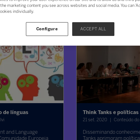
the marketing content you see across websites and social media. You can ‘Acc
ookies individually.
Configure
ACCEPT ALL
 de línguas
Think Tanks e políticas
lvi
21 set. 2020
Conteúdo do P
tent and Language
Disseminando conheciment
a Comunidade Europeia
Tanks aprimoram política