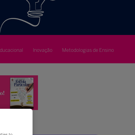
ducacional
Inovação
Metodologias de Ensino
rties to