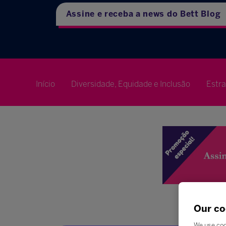
Assine e receba a news do Bett Blog
Início
Diversidade, Equidade e Inclusão
Estr
Our co
We use coo