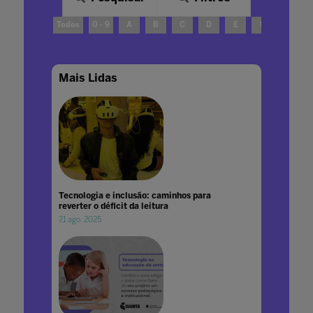
Todos
0 - 9
A
B
C
D
E
F
G
Mais Lidas
Tecnologia e inclusão: caminhos para
reverter o déficit da leitura
21 ago. 2025