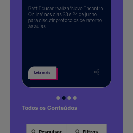
12 jun. 20
do Novo
Bett Educar realiza 'Novo Encontro
Conteúd
car,
Online' nos dias 23 e 24 de junho
tas é
para discutir protocolos de retorno
Nesse 
rno às
às aulas
muitas 
iais
facilit
gratuit
acessív
especi
robótic
Leia mais
Leia 
Todos os Conteúdos
Pesquisar
Filtros