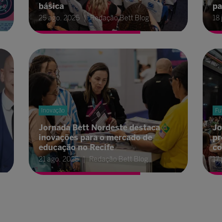
básica
pa
25 ago. 2025
Redação Bett Blog
18 
Inovação
Fu
Jornada Bett Nordeste destaca
Jo
s
inovações para o mercado de
pr
educação no Recife
co
21 ago. 2025
Redação Bett Blog
17 