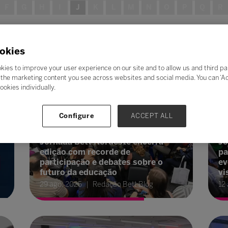
F
G
H
I
J
K
L
M
N
O
P
Q
R
okies
kies to improve your user experience on our site and to allow us and third pa
the marketing content you see across websites and social media. You can ‘Acc
ookies individually.
Configure
ACCEPT ALL
Futuro da Educação
Inovação
Fu
Jornada Bett Nordeste encerra
Jo
edição com recorde de
pa
participação e debates sobre o
ev
futuro da educação
vi
29 ago. 2025
Redação Bett Blog
12