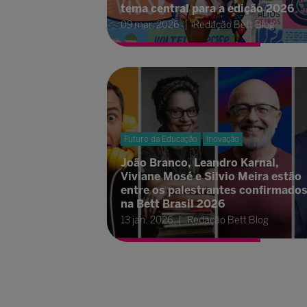
tema central para a edição 2026
09 mar. 2026
Redação Bett Blog
Futuro da Educação
Inovação
João Branco, Leandro Karnal,
Viviane Mosé e Silvio Meira estão
entre os palestrantes confirmado
na Bett Brasil 2026
13 jan. 2026
Redação Bett Blog