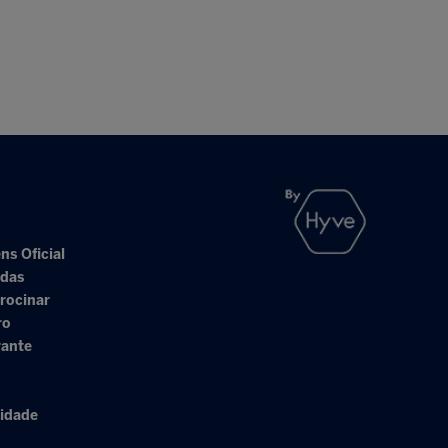
ns Oficial
adas
rocinar
ro
rante
cidade