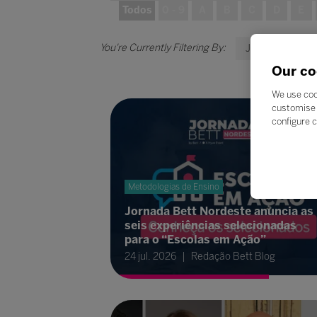
Todos
0 - 9
A
B
C
D
E
J
Our co
We use coo
customise 
configure c
Metodologias de Ensino
Jornada Bett Nordeste anuncia as
seis experiências selecionadas
para o “Escolas em Ação”
24 jul. 2026
Redação Bett Blog