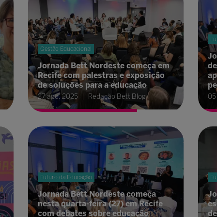
Fu
Gestão Educacional
Jo
Jornada Bett Nordeste começa em
de
Recife com palestras e exposição
ap
de soluções para a educação
pe
27 ago. 2025
Redação Bett Blog
05
Futuro da Educação
Fu
Jornada Bett Nordeste começa
Jo
nesta quarta-feira (27) em Recife
es
com debates sobre educação
de