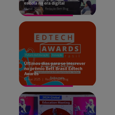
escola na era digital
01 mai. 2025
Redação Bett Blog
Futuro da Educação
Inovação
Últimos dias para se inscrever
no prêmio Bett Brasil Edtech
Awards
19 mar. 2025
Redação Bett Blog