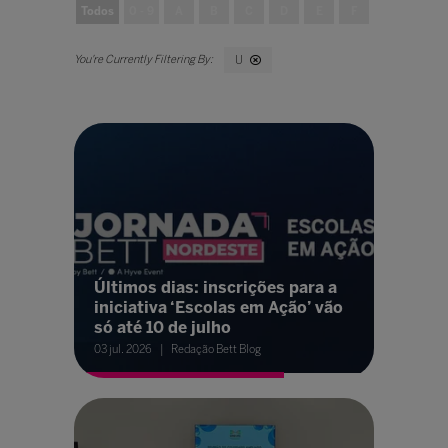
Todos
0 - 9
A
B
C
D
E
F
G
H
U
Últimos dias: inscrições para a
iniciativa ‘Escolas em Ação’ vão
só até 10 de julho
03 jul. 2026
Redação Bett Blog