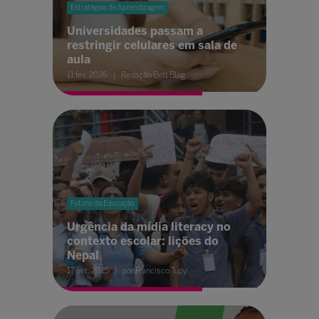
Estratégias de Aprendizagem
Universidades passam a
restringir celulares em sala de
aula
11 fev. 2026
Redação Bett Blog
Futuro da Educação
Urgência da mídia literacy no
contexto escolar: lições do
Nepal
17 set. 2025
por Francisco Tupy