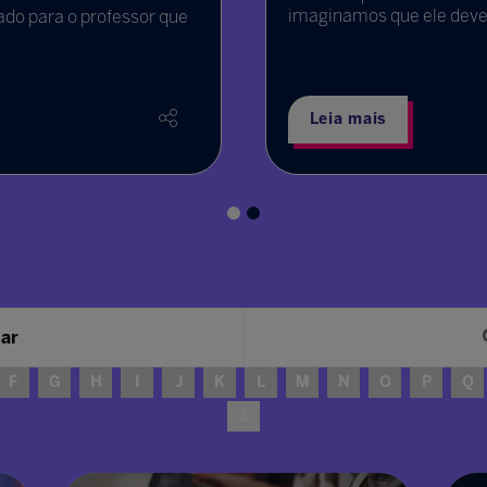
imaginamos que ele dever
ado para o professor que
Leia mais
sar
F
G
H
I
J
K
L
M
N
O
P
Q
Z