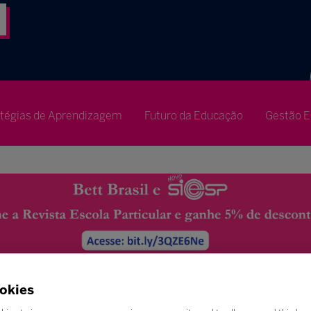
atégias de Aprendizagem
Futuro da Educação
Gestão E
okies