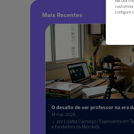
We use coo
customise 
configure c
Mais Recentes
 durante a
O desafio de ser professor na era 
14 mai. 2026
por Lisalba Camargo I Especialista em Te
e Fundadora da Microkids
m das