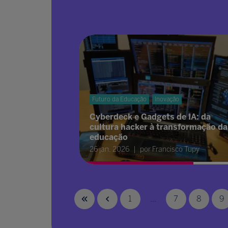
Futuro da Educação
Inovação
Cyberdeck e Gadgets de IA: da
cultura hacker à transformação da
educação
26 jan. 2026
por Francisco Tupy
1
...
7
8
9