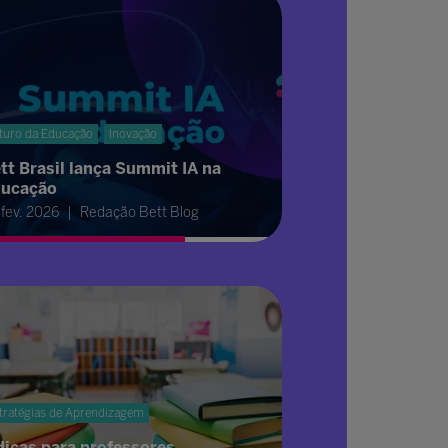
turo da Educação
Inovação
tt Brasil lança Summit IA na
ucação
 fev. 2026
Redação Bett Blog
tratégias de Aprendizagem
dicas para professores