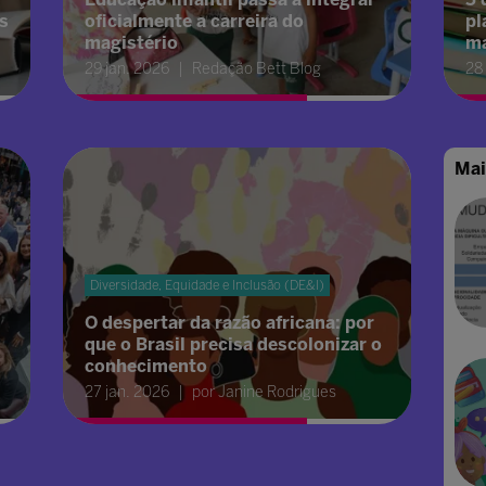
s
oficialmente a carreira do
pl
magistério
ma
29 jan. 2026
Redação Bett Blog
28
Mai
Diversidade, Equidade e Inclusão (DE&I)
O despertar da razão africana: por
que o Brasil precisa descolonizar o
conhecimento
27 jan. 2026
por Janine Rodrigues