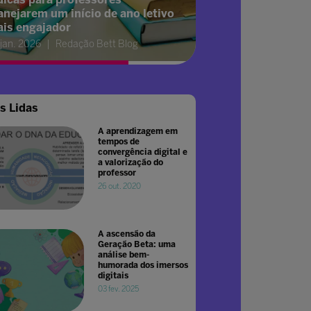
anejarem um início de ano letivo
is engajador
 jan. 2026
Redação Bett Blog
s Lidas
A aprendizagem em
tempos de
convergência digital e
a valorização do
professor
26 out. 2020
A ascensão da
Geração Beta: uma
análise bem-
humorada dos imersos
digitais
03 fev. 2025