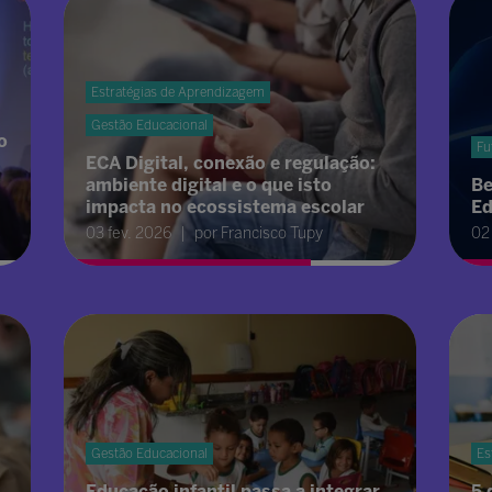
Estratégias de Aprendizagem
Gestão Educacional
o
Fu
ECA Digital, conexão e regulação:
ambiente digital e o que isto
Be
impacta no ecossistema escolar
Ed
03 fev. 2026
por Francisco Tupy
02
Gestão Educacional
Es
Educação infantil passa a integrar
5 