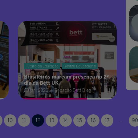
Futuro da Educação
Gestão Educacional
Brasileiros marcam presença no 2º
dia da Bett UK
23 jan. 2026
Redação Bett Blog
10
11
12
13
14
15
16
17
...
90