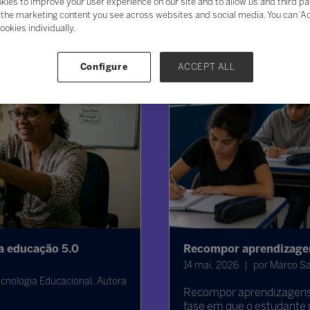
kies to improve your user experience on our site and to allow us and third pa
the marketing content you see across websites and social media. You can ‘Acc
ookies individually.
Configure
ACCEPT ALL
da educação 5.0
Recompor aprendizagen
14 mai. 2026
por Marco Sa
cnologia Educacional, Autora
Recompor aprendizagens 
fase em que o estudante 