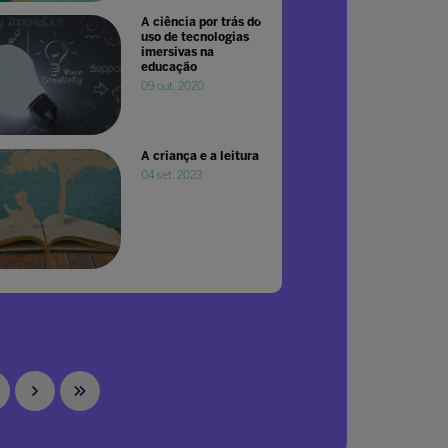
A ciência por trás do
uso de tecnologias
imersivas na
educação
09 out. 2020
A criança e a leitura
04 set. 2023