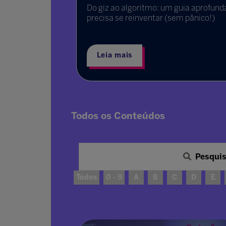
todos os
Do giz ao algoritmo: um guia aprofund
nadores
precisa se reinventar (sem pânico!)
Leia mais
Todos os Conteúdos
Pesqui
Todos
0 - 9
A
B
C
D
E