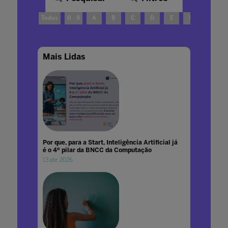
Todos
0 - 9
A
B
C
D
E
F
G
Mais Lidas
Por que, para a Start, Inteligência Artificial já
é o 4º pilar da BNCC da Computação
13 abr. 2026