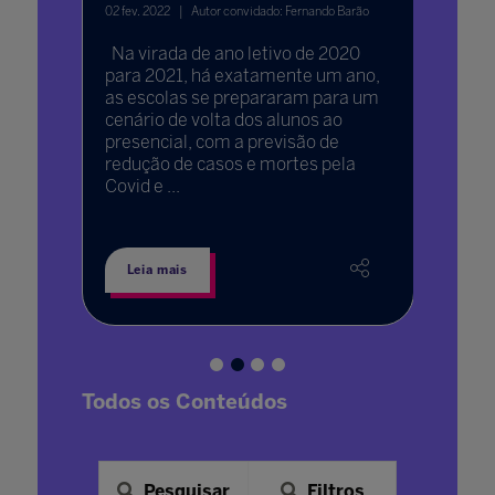
educa
02 fev. 2022
Autor convidado: Fernando Barão
m meu
24 jan. 20
prender
Na virada de ano letivo de 2020
rer’ ”,
para 2021, há exatamente um ano,
“Existe
as escolas se prepararam para um
que ac
cenário de volta dos alunos ao
não tem
o
presencial, com a previsão de
educado
redução de casos e mortes pela
Covid e ...
Leia mais
Leia 
Todos os Conteúdos
Pesquisar
Filtros