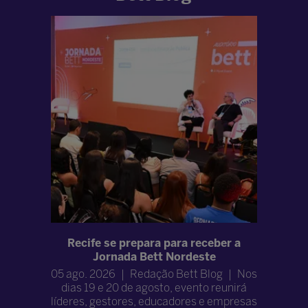
ância da
Recife se prepara para receber a
A questão
dado com
Jornada Bett Nordeste
05 ago. 2026
Redação Bett Blog
Nos
04 ago.
og
Com
dias 19 e 20 de agosto, evento reunirá
Dois d
iedade,
líderes, gestores, educadores e empresas
substitu