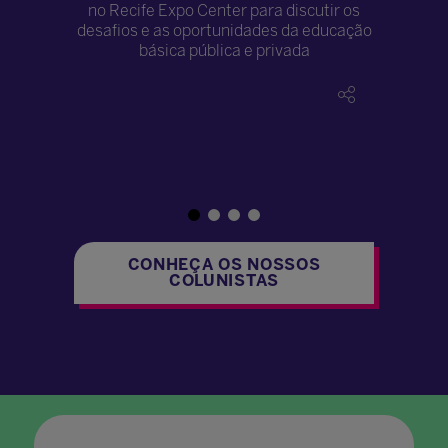
litos no
no Recife Expo Center para discutir os
proibir e l
efende uma
desafios e as oportunidades da educação
uma per
ada para
básica pública e privada
utilizá-la
adores e
autoria,
CONHEÇA OS NOSSOS
COLUNISTAS