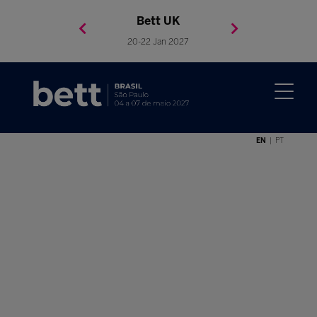
Bett Brasil
Bett Asia
Bett USA
Bett UK
23-24 Setembro 2026
8-10 November 2027
05-08 Mai 2026
20-22 Jan 2027
EN
PT