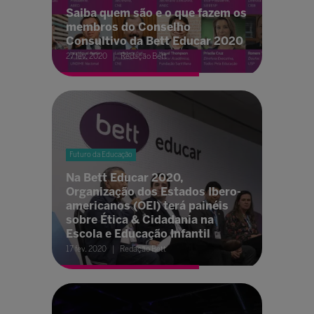
Saiba quem são e o que fazem os
membros do Conselho
Consultivo da Bett Educar 2020
27 fev. 2020
Redação Bett
Futuro da Educação
Na Bett Educar 2020,
Organização dos Estados Ibero-
americanos (OEI) terá painéis
sobre Ética & Cidadania na
Escola e Educação Infantil
17 fev. 2020
Redação Bett