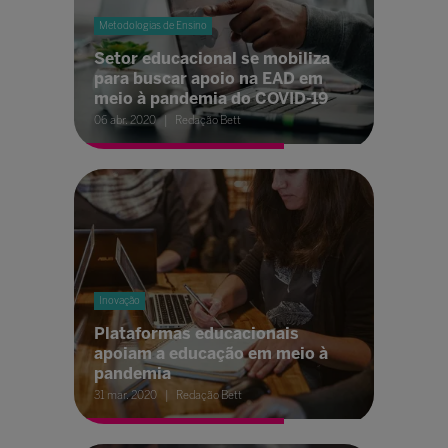
Metodologias de Ensino
Setor educacional se mobiliza
para buscar apoio na EAD em
meio à pandemia do COVID-19
06 abr. 2020
Redação Bett
Inovação
Plataformas educacionais
apoiam a educação em meio à
pandemia
31 mar. 2020
Redação Bett