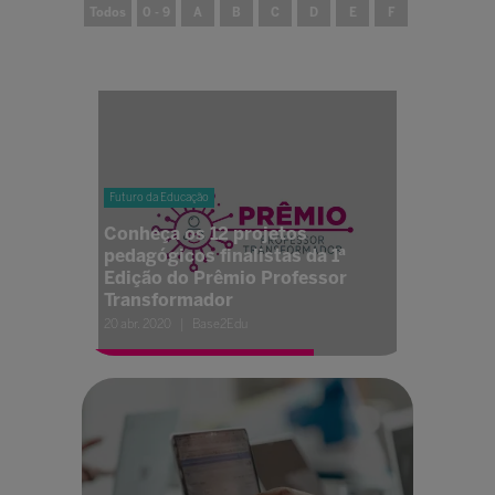
Todos
0 - 9
A
B
C
D
E
F
G
H
Futuro da Educação
Conheça os 12 projetos
pedagógicos finalistas da 1ª
Edição do Prêmio Professor
Transformador
20 abr. 2020
Base2Edu