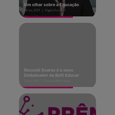
Um olhar sobre a Educação
28 nov. 2019
Angelo Davanço
Rossieli Soares é o novo
Embaixador da Bett Educar
11 out. 2019
Redação Bett Educar