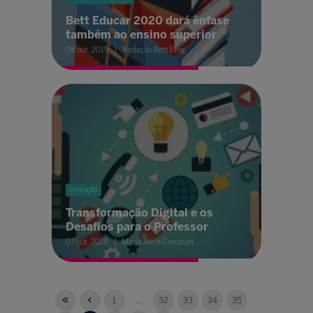
Bett Educar 2020 dará ênfase
também ao ensino superior
08 out. 2019
Redação Bett Blog
Inovação
Transformação Digital e os
Desafios para o Professor
07 out. 2019
Maria Alice Carraturi
1
...
32
33
34
35