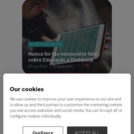
Metodologias de Ensino
Nunca foi tão necessário falar
sobre Educação a Distância
25 mar. 2020
Redação Bett
Our cookies
We use cookies to improve your user experience on our site and
to allow us and third parties to customise the marketing content
you see across websites and social media. You can ‘Accept all’ or
configure cookies individually.
Inovação
Como o uso de dados pode
Configure
ACCEPT ALL