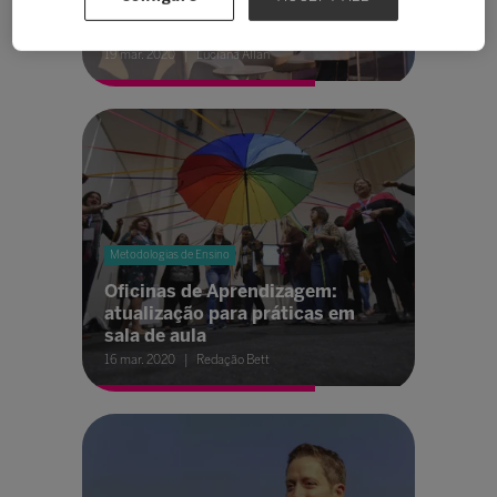
aproximar nossas escolas da
inovação?
19 mar. 2020
Luciana Allan
Metodologias de Ensino
Oficinas de Aprendizagem:
atualização para práticas em
sala de aula
16 mar. 2020
Redação Bett