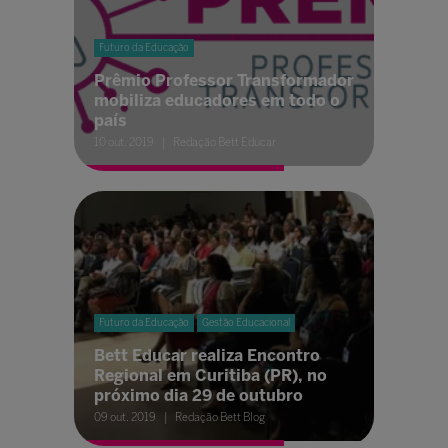
Futuro da Educação
Prêmio Professor Transformador
mobiliza educadores em todo o
país
10 out. 2019
Redação Bett Educar
Futuro da Educação
Gestão Educacional
Bett Educar realiza Encontro
Regional em Curitiba (PR), no
próximo dia 29 de outubro
09 out. 2019
Redação Bett Blog