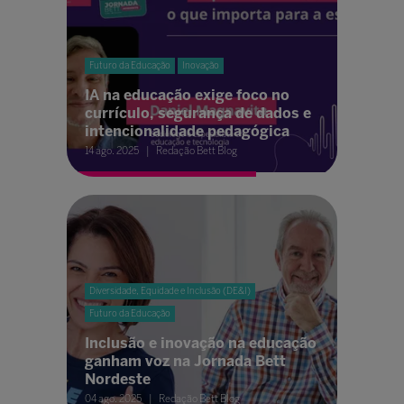
Futuro da Educação
Inovação
IA na educação exige foco no
currículo, segurança de dados e
intencionalidade pedagógica
14 ago. 2025
Redação Bett Blog
Diversidade, Equidade e Inclusão (DE&I)
Futuro da Educação
Inclusão e inovação na educação
ganham voz na Jornada Bett
Nordeste
04 ago. 2025
Redação Bett Blog