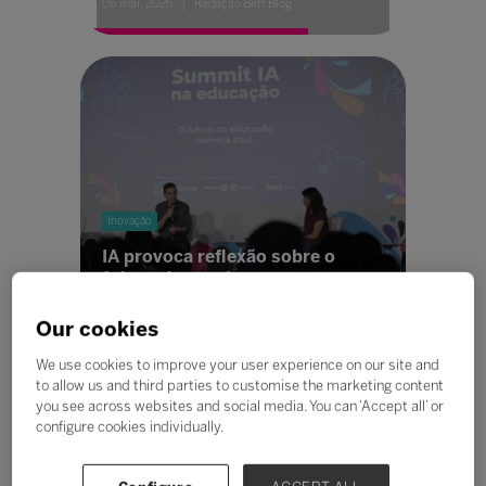
06 mai. 2026
Redação Bett Blog
Inovação
IA provoca reflexão sobre o
futuro da escola
05 mai. 2026
Redação Bett Blog
Our cookies
We use cookies to improve your user experience on our site and
to allow us and third parties to customise the marketing content
you see across websites and social media. You can ‘Accept all’ or
configure cookies individually.
Conteúdo patrocinado
Futuro da Educação