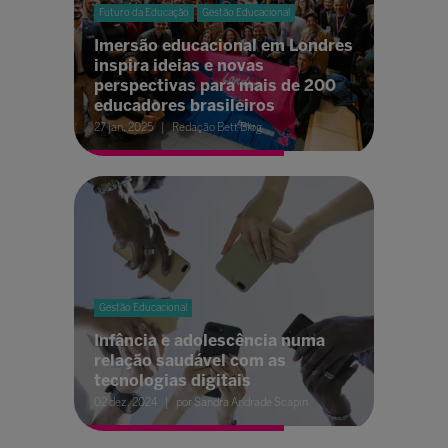
Futuro da Educação
Gestão Educacional
Imersão educacional em Londres
inspira ideias e novas
perspectivas para mais de 200
educadores brasileiros
27 jan. 2025
Redação Bett Blog
Gestão Educacional
Infância e adolescência numa
relação saudável com as
tecnologias digitais
02 dez. 2024
por Sandra Andrade Scapin