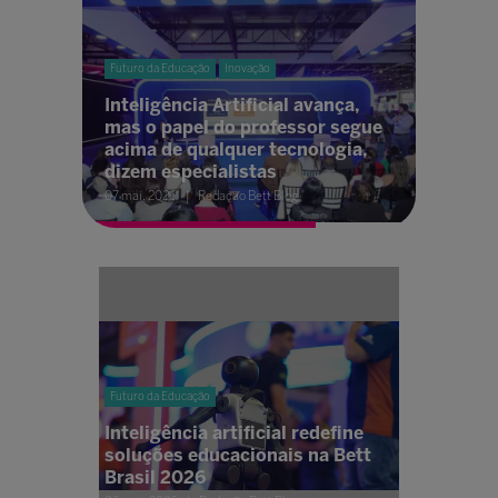
Futuro da Educação
Inovação
Inteligência Artificial avança,
mas o papel do professor segue
acima de qualquer tecnologia,
dizem especialistas
07 mai. 2026
Redação Bett Blog
Futuro da Educação
Inteligência artificial redefine
soluções educacionais na Bett
Brasil 2026