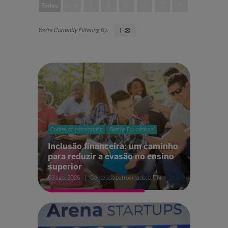
Todos
0 - 9
A
B
C
D
E
F
G
H
I
Conteúdo patrocinado
Gestão Educacional
Inclusão financeira: um caminho
para reduzir a evasão no ensino
superior
03 ago. 2026
Conteúdo patrocinado: b.Uni