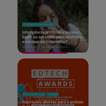
Estratégias de Aprendizagem
Inteligência artificial e escolas:
banir ou aprender para desfrutar
e ensinar do jeito certo?
18 mar. 2025
por Alessandra Borelli
Futuro da Educação
Inovação
Inscrições abertas para o prêmio