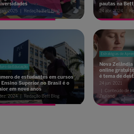
iversidades
pautas na Bett
 jan. 2025
Redação Bett Blog
24 abr. 2024
Re
Estratégias de Apre
Nova Zelândia
turo da Educação
online gratuit
é tema de des
mero de estudantes em cursos
 Ensino Superior no Brasil é o
24 jun. 2021
ior em nove anos
Conteúdo de ex
 dez. 2024
Redação Bett Blog
Zealand