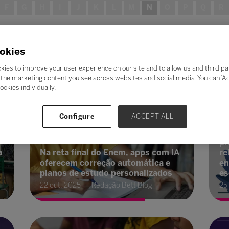
F
G
H
I
J
K
L
M
N
O
P
Q
R
okies
kies to improve your user experience on our site and to allow us and third pa
the marketing content you see across websites and social media. You can ‘Acc
ookies individually.
Ge
Configure
ACCEPT ALL
Ne
Estratégias de Aprendizagem
pr
a
Na reta final do Enem, apps com IA
re
m
oferecem correção automática e
en
planos de estudo personalizados
es
22 out. 2025
Redação Bett Blog
25