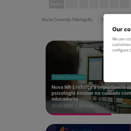
Todos
0 - 9
A
B
C
D
E
N
Our co
We use coo
customise 
configure c
Gestão Educacional
Nova NR-1 reforça a importância d
psicologia escolar no cuidado co
educadores
30 jul. 2026
Redação Bett Blog