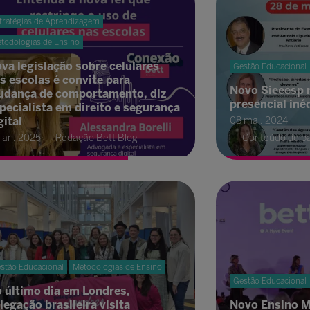
tratégias de Aprendizagem
todologias de Ensino
va legislação sobre celulares
Gestão Educacional
s escolas é convite para
Novo Sieeesp r
dança de comportamento, diz
presencial iné
pecialista em direito e segurança
gital
08 mai. 2024
 jan. 2025
Redação Bett Blog
Conteúdo de pa
stão Educacional
Metodologias de Ensino
Gestão Educacional
 último dia em Londres,
legação brasileira visita
Novo Ensino M