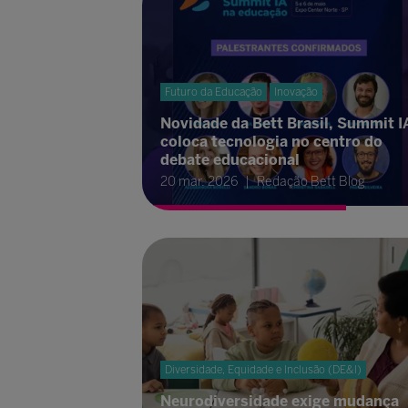
Futuro da Educação
Inovação
Novidade da Bett Brasil, Summit I
coloca tecnologia no centro do
debate educacional
20 mar. 2026
Redação Bett Blog
Diversidade, Equidade e Inclusão (DE&I)
Neurodiversidade exige mudança