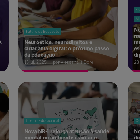
Es
Me
No
Futuro da Educação
na
A
Neuroética, neurodireitos e
mu
cidadania digital: o próximo passo
es
da educação
di
15 jul. 2025
por Alessandra Borelli
28
Gestão Educacional
Ge
Nova NR-1 reforça atenção à saúde
No
mental no ambiente escolar e
de