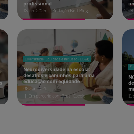
profissional
un
18 jun. 2025
Redação Bett Blog
24
Diversidade, Equidade e Inclusão (DE&I)
Fu
Neurodiversidade na escola:
desafios e caminhos para uma
Nú
educação com equidade
s
de
08 abr. 2025
ma
Em parceria com Brasil Escola
11