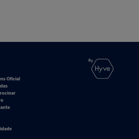
ns Oficial
adas
rocinar
ro
rante
cidade