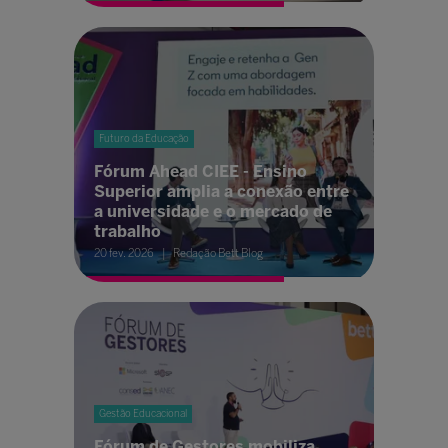
Futuro da Educação
Fórum Ahead CIEE - Ensino
Superior amplia a conexão entre
a universidade e o mercado de
trabalho
20 fev. 2026
Redação Bett Blog
Gestão Educacional
Fórum de Gestores mobiliza