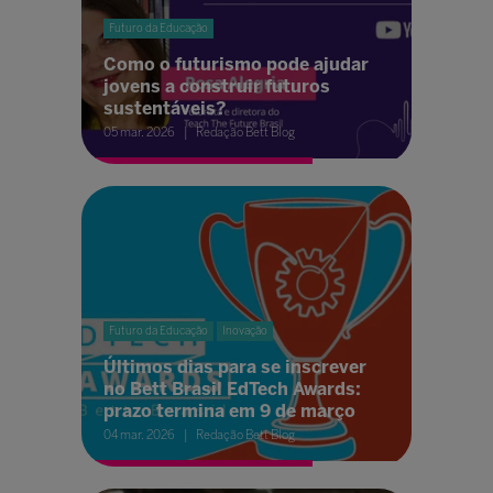
Futuro da Educação
Como o futurismo pode ajudar
jovens a construir futuros
sustentáveis?
05 mar. 2026
Redação Bett Blog
Futuro da Educação
Inovação
Últimos dias para se inscrever
no Bett Brasil EdTech Awards:
prazo termina em 9 de março
04 mar. 2026
Redação Bett Blog