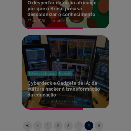
O despertar da razão africana:
por que o Brasil precisa
descolonizar o conhecimento
27 jan. 2026
por Janine Rodrigues
Futuro da Educação
Inovação
Cyberdeck e Gadgets de IA: da
cultura hacker à transformação
da educação
26 jan. 2026
por Francisco Tupy
1
2
3
4
5
6