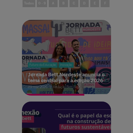
Todos
0 - 9
A
B
C
D
E
F
G
H
Futuro da Educação
Inovação
Jornada Bett Nordeste anuncia o
tema central para a edição 2026
09 mar. 2026
Redação Bett Blog