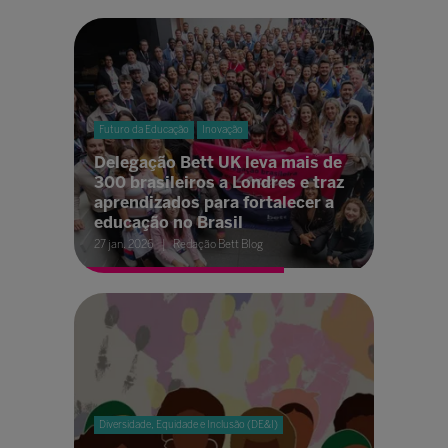
Futuro da Educação
Inovação
Delegação Bett UK leva mais de
300 brasileiros a Londres e traz
aprendizados para fortalecer a
educação no Brasil
27 jan. 2026
Redação Bett Blog
Diversidade, Equidade e Inclusão (DE&I)