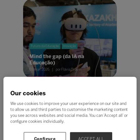
Futuro da Educação
Inovação
Mind the gap (da IA na
Educação)
03 mar. 2026
por Flávia Bravin
Our cookies
We use cookies to improve your user experience on our site and
to allow us and third parties to customise the marketing content
you see across websites and social media. You can ‘Accept all’ or
configure cookies individually.
Gestão Educacional
Imagem de aluno não é detalhe:
Configure
ACCEPT ALL