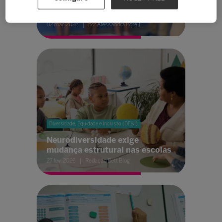
o que as escolas precisam
organizar antes de publicar
02 mar. 2026
por Alessandra Borelli
Diversidade, Equidade e Inclusão (DE&I)
Neurodiversidade exige
mudança estrutural nas escolas
27 fev. 2026
Redação Bett Blog