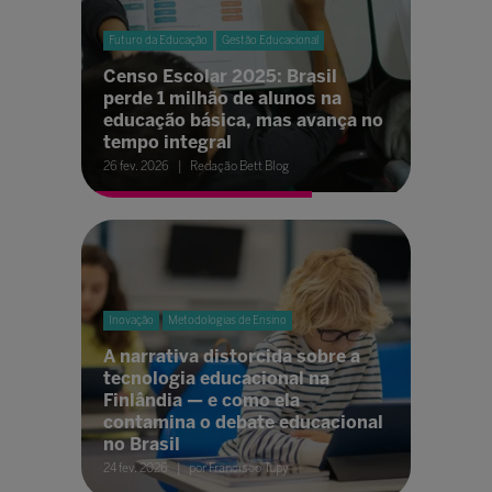
Futuro da Educação
Gestão Educacional
Censo Escolar 2025: Brasil
perde 1 milhão de alunos na
educação básica, mas avança no
tempo integral
26 fev. 2026
Redação Bett Blog
Inovação
Metodologias de Ensino
A narrativa distorcida sobre a
tecnologia educacional na
Finlândia — e como ela
contamina o debate educacional
no Brasil
24 fev. 2026
por Francisco Tupy