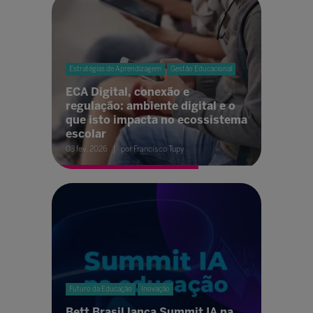
Estratégias de Aprendizagem
Gestão Educacional
ECA Digital, conexão e
regulação: ambiente digital e o
que isto impacta no ecossistema
escolar
03 fev. 2026
por Francisco Tupy
Futuro da Educação
Inovação
Bett Brasil lança Summit IA na