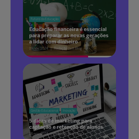
Futuro da Educação
Educação financeira é essencial
para preparar as novas gerações
a lidar com dinheiro
19 nov. 2024
Redação Bett Blog
Gestão Educacional
Inovação
5 dicas de marketing para
captação e retenção de alunos
18 nov. 2024
Redação Bett Blog