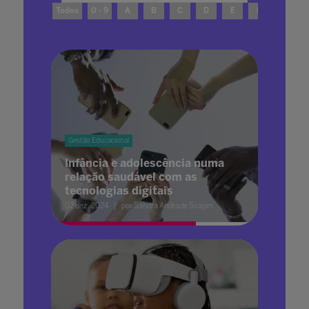
Todos
0 - 9
A
B
C
D
E
F
G
Gestão Educacional
Infância e adolescência numa
relação saudável com as
tecnologias digitais
02 dez. 2024
por Sandra Andrade Scapin