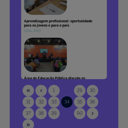
Aprendizagem profissional: oportunidade
para os jovens e para o país
23 fev. 2023
Área de Educação Pública discute os
caminhos para fortalecer o ensino no país
15 mai. 2025
1
...
29
30
31
32
33
34
35
36
37
38
39
...
90