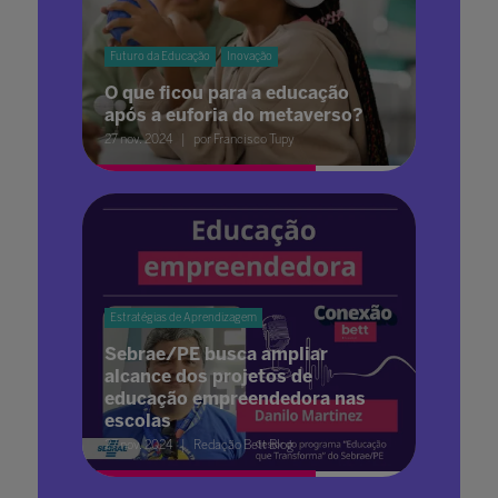
Futuro da Educação
Inovação
O que ficou para a educação
após a euforia do metaverso?
27 nov. 2024
por Francisco Tupy
Estratégias de Aprendizagem
Sebrae/PE busca ampliar
alcance dos projetos de
educação empreendedora nas
escolas
27 nov. 2024
Redação Bett Blog