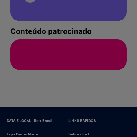
Área de educação pública é destaque na 29ª
edição da Bett Brasil
30 abr. 2024
Conteúdo patrocinado
DATA E LOCAL - Bett Brasil
LINKS RÁPIDOS
Expo Center Norte
Sobre a Bett