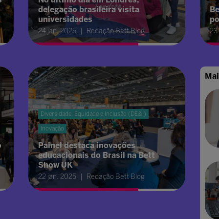
delegação brasileira visita
Be
universidades
po
24 jan. 2025
Redação Bett Blog
23
Mai
Diversidade, Equidade e Inclusão (DE&I)
Inovação
o
Painel destaca inovações
educacionais do Brasil na Bett
Show UK
22 jan. 2025
Redação Bett Blog