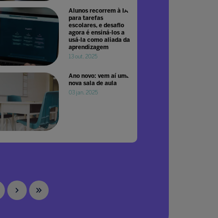
Alunos recorrem à IA
para tarefas
escolares, e desafio
agora é ensiná-los a
usá-la como aliada da
aprendizagem
13 out. 2025
Ano novo: vem aí uma
nova sala de aula
03 jan. 2025