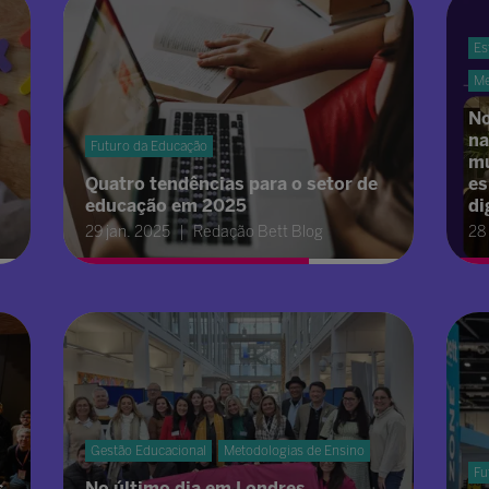
Es
Me
No
na
Futuro da Educação
mu
Quatro tendências para o setor de
es
educação em 2025
di
29 jan. 2025
Redação Bett Blog
28
Gestão Educacional
Metodologias de Ensino
Fu
s
No último dia em Londres,