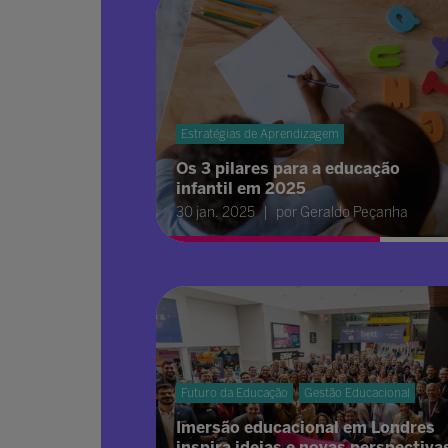
Estratégias de Aprendizagem
Os 3 pilares para a educação
infantil em 2025
30 jan. 2025
por Geraldo Peçanha
Futuro da Educação
Gestão Educacional
Imersão educacional em Londres
inspira ideias e novas perspectiva