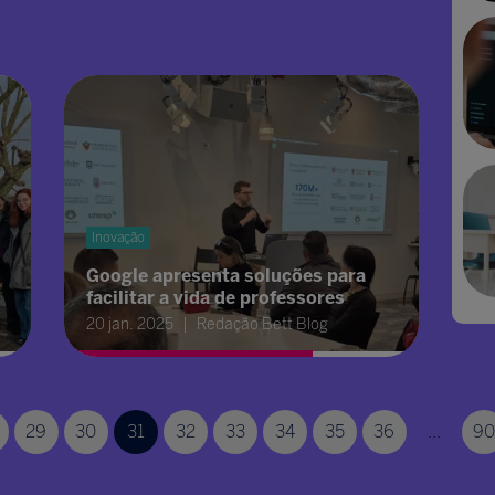
Inovação
Google apresenta soluções para
facilitar a vida de professores
20 jan. 2025
Redação Bett Blog
29
30
31
32
33
34
35
36
...
90