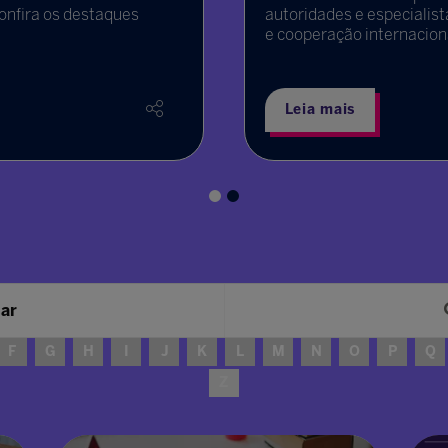
confira os destaques
autoridades e especialis
e cooperação internacio
Leia mais
sar
F
G
H
I
J
K
L
M
N
O
P
Q
Z