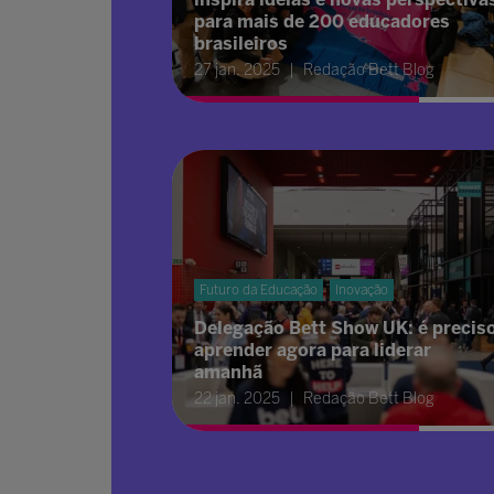
para mais de 200 educadores
brasileiros
27 jan. 2025
Redação Bett Blog
Futuro da Educação
Inovação
Delegação Bett Show UK: é precis
aprender agora para liderar
amanhã
22 jan. 2025
Redação Bett Blog