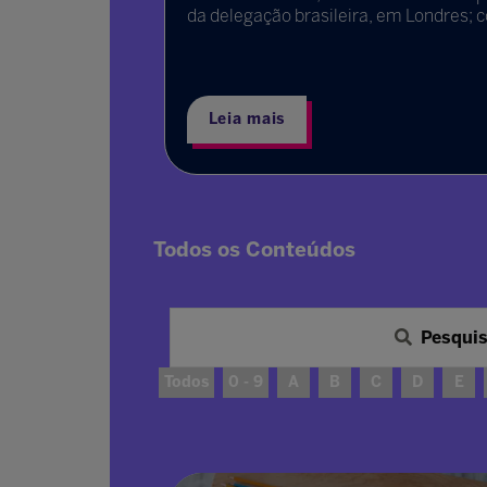
or do
da delegação brasileira, em Londres; 
erry, durante
Leia mais
Todos os Conteúdos
Pesqui
Todos
0 - 9
A
B
C
D
E