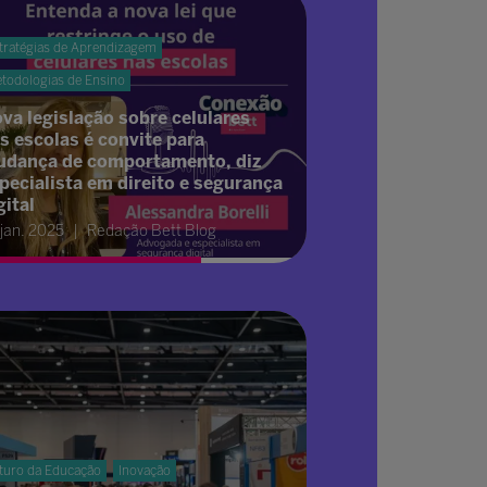
tratégias de Aprendizagem
todologias de Ensino
va legislação sobre celulares
s escolas é convite para
dança de comportamento, diz
pecialista em direito e segurança
gital
 jan. 2025
Redação Bett Blog
turo da Educação
Inovação