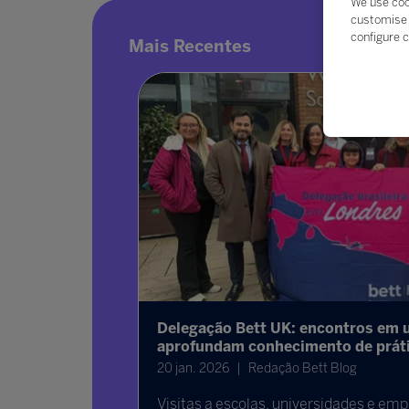
We use coo
customise 
configure c
Mais Recentes
ª dia da
Delegação Bett UK: encontros em 
aprofundam conhecimento de prát
20 jan. 2026
Redação Bett Blog
 explorar o
Visitas a escolas, universidades e em