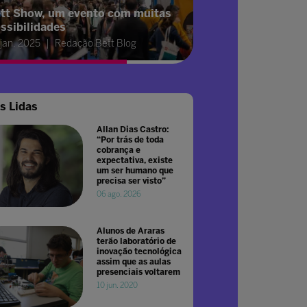
tt Show, um evento com muitas
ssibilidades
 jan. 2025
Redação Bett Blog
s Lidas
Allan Dias Castro:
“Por trás de toda
cobrança e
expectativa, existe
um ser humano que
precisa ser visto”
06 ago. 2026
Alunos de Araras
terão laboratório de
inovação tecnológica
assim que as aulas
presenciais voltarem
10 jun. 2020