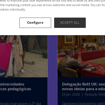
kies to improve your user experience on our site and to allow us and third pa
the marketing content you see across websites and social media. You can ‘Acc
ookies individually.
Configure
ACCEPT ALL
universidades
Delegação Bett UK: en
icas pedagógicas
novas ideias para a ed
19 jan. 2026
Redação Bett
presas marcaram o 2º dia
Gestores brasileiros par