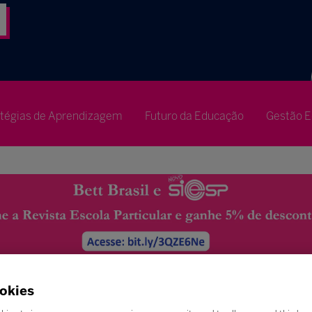
atégias de Aprendizagem
Futuro da Educação
Gestão E
okies