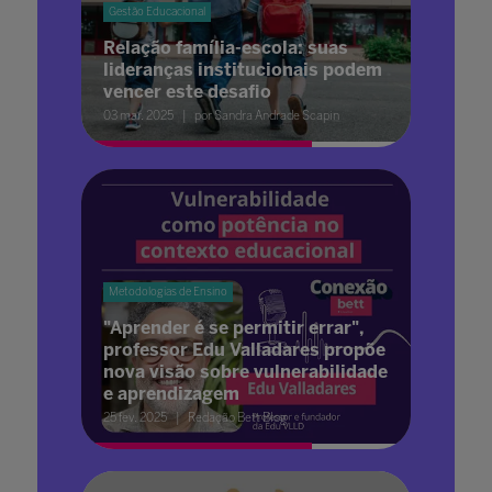
Gestão Educacional
Relação família-escola: suas
lideranças institucionais podem
vencer este desafio
03 mar. 2025
por Sandra Andrade Scapin
Metodologias de Ensino
"Aprender é se permitir errar",
professor Edu Valladares propõe
nova visão sobre vulnerabilidade
e aprendizagem
25 fev. 2025
Redação Bett Blog