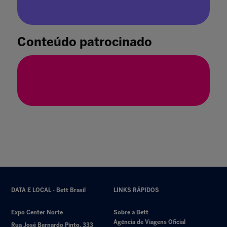
Ainda há vagas para o programa Delegação
Bett UK 2025
21 nov. 2024
Conteúdo patrocinado
DATA E LOCAL - Bett Brasil
LINKS RÁPIDOS
Expo Center Norte
Sobre a Bett
Agência de Viagens Oficial
Rua José Bernardo Pinto, 333