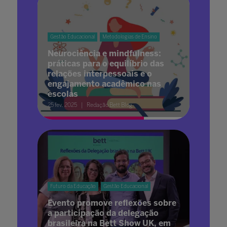
Gestão Educacional
Metodologias de Ensino
Neurociência e mindfulness:
práticas para o equilíbrio das
relações interpessoais e o
engajamento acadêmico nas
escolas
25 fev. 2025
Redação Bett Blog
Futuro da Educação
Gestão Educacional
Evento promove reflexões sobre
a participação da delegação
brasileira na Bett Show UK, em