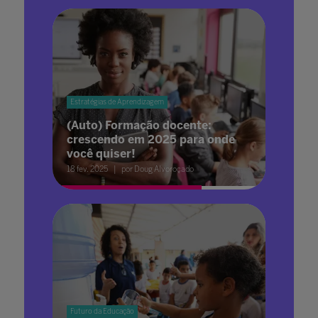
Estratégias de Aprendizagem
(Auto) Formação docente:
crescendo em 2025 para onde
você quiser!
18 fev. 2025
por Doug Alvoroçado
Futuro da Educação