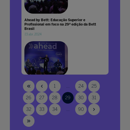
Ahead by Bett: Educação Superior e
Profissional em foco na 29ª edição da Bett
Brasil
23 abr. 2024
Ahead by Bett: painel fala sobre EAD no
1
...
24
25
ensino superior no Brasil
03 mai. 2024
26
27
28
29
30
31
32
33
34
...
90