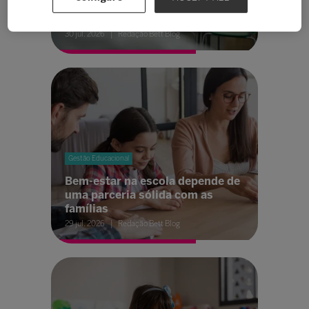
da psicologia escolar no cuidado
com educadores
30 jul. 2026
Redação Bett Blog
Gestão Educacional
Bem-estar na escola depende de
uma parceria sólida com as
famílias
29 jul. 2026
Redação Bett Blog