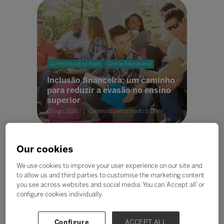
Conteúdo patrocinado
Gestão Educacional
Inclusão financeira: um caminho
para reduzir a evasão no ensino
superior
03 ago. 2026
Conteúdo patrocinado: b.Uni
Our cookies
We use cookies to improve your user experience on our site and
to allow us and third parties to customise the marketing content
you see across websites and social media. You can ‘Accept all’ or
configure cookies individually.
Gestão Educacional
Nova NR-1 reforça a importância
Configure
ACCEPT ALL