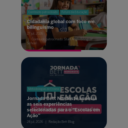
Conteúdo patrocinado
Futuro da Educação
Cidadania global com foco em
bilinguismo
27 jul. 2026
Conteúdo patrocinado: Start Anglo Bilingual
School
Metodologias de Ensino
Jornada Bett Nordeste anuncia
as seis experiências
selecionadas para o “Escolas em
Ação”
24 jul. 2026
Redação Bett Blog