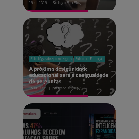
16 jul. 2026
Redação Bett Blog
Estratégias de Aprendizagem
Futuro da Educação
A próxima desigualdade
educacional será a desigualdade
de perguntas
15 jul. 2026
por Francisco Tupy