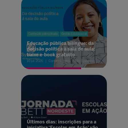
Conteúdo patrocinado
Gestão Educacional
Educação pública bilíngue: da
decisão política à sala de aula;
baixe e-book gratuito
10 jul. 2026
Conteúdo patrocinado: Systemic
Últimos dias: inscrições para a
iniciativa ‘Escolas em Ação’ vão