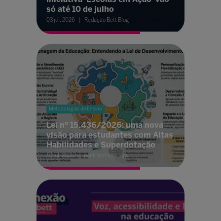
só até 10 de julho
03 jul. 2026
Redação Bett Blog
Metodologias de Ensino
Lei nº 15.436/2026: uma nova
visão para estudantes com Altas
Habilidades e Superdotação
01 jul. 2026
por Francisco Tupy