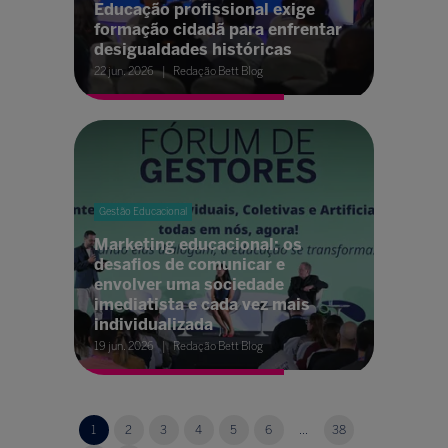
Educação profissional exige
formação cidadã para enfrentar
desigualdades históricas
22 jun. 2026
Redação Bett Blog
Gestão Educacional
Marketing educacional: os
desafios de comunicar e
envolver uma sociedade
imediatista e cada vez mais
individualizada
19 jun. 2026
Redação Bett Blog
1
2
3
4
5
6
...
38