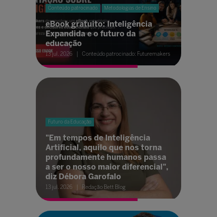
Conteúdo patrocinado
Metodologias de Ensino
eBook gratuito: Inteligência
Expandida e o futuro da
educação
13 jul. 2026
Conteúdo patrocinado: Futuremakers
Futuro da Educação
"Em tempos de Inteligência
Artificial, aquilo que nos torna
profundamente humanos passa
a ser o nosso maior diferencial",
diz Débora Garofalo
13 jul. 2026
Redação Bett Blog