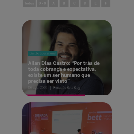
Todos
0 - 9
A
B
C
D
E
F
G
H
Gestão Educacional
Allan Dias Castro: “Por trás de
toda cobrança e expectativa,
existe um ser humano que
precisa ser visto”
06 ago. 2026
Redação Bett Blog