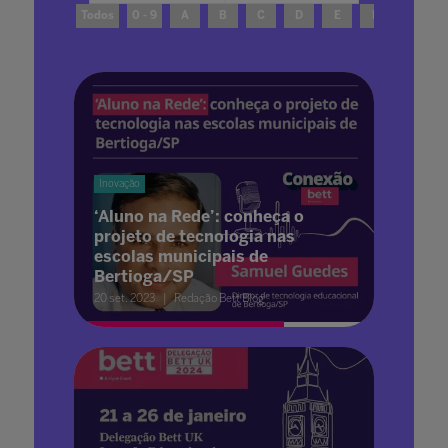
Todos
0 - 9
A
B
C
D
E
F
G
Inovação
‘Aluno na Rede’: conheça o
projeto de tecnologia nas
escolas municipais de
Bertioga/SP
20 set. 2023
Redação Bett Blog