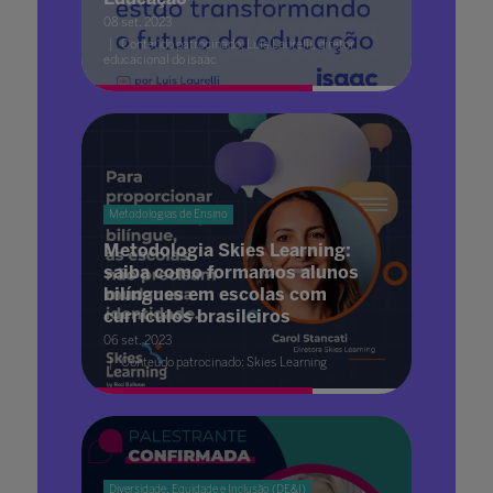
08 set. 2023
Conteúdo patrocinado: Luis Laurelli, diretor
educacional do isaac
Metodologias de Ensino
Metodologia Skies Learning:
saiba como formamos alunos
bilíngues em escolas com
currículos brasileiros
06 set. 2023
Conteúdo patrocinado: Skies Learning
Diversidade, Equidade e Inclusão (DE&I)