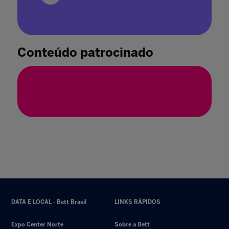
Bett e GSV Summit se unem para criar
comunidade líder mundial em educação,
inovação e impacto
Conteúdo patrocinado
30 jul. 2025
DATA E LOCAL - Bett Brasil
LINKS RÁPIDOS
Expo Center Norte
Sobre a Bett