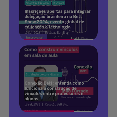
Futuro da Educação
Inovação
Inscrições abertas para integrar
delegação brasileira na Bett
Show 2024, evento global de
educação e tecnologia
19 set. 2023
Redação Bett Blog
Estratégias de Aprendizagem
Conexão Bett: entenda como
funciona a construção de
vínculos entre professores e
alunos
13 set. 2023
Redação Bett Blog