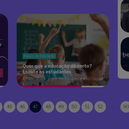
Futuro da Educação
Quer que a educação dê certo?
Escute os estudantes
09 abr. 2024
por Alexandre Le Voci Sayad
45
46
47
48
49
50
51
52
...
90