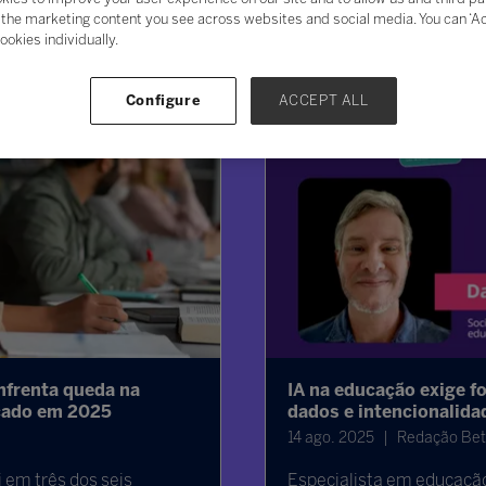
the marketing content you see across websites and social media. You can ‘Acc
ookies individually.
Configure
ACCEPT ALL
nfrenta queda na
IA na educação exige f
cado em 2025
dados e intencionalid
14 ago. 2025
Redação Bet
i em três dos seis
Especialista em educação