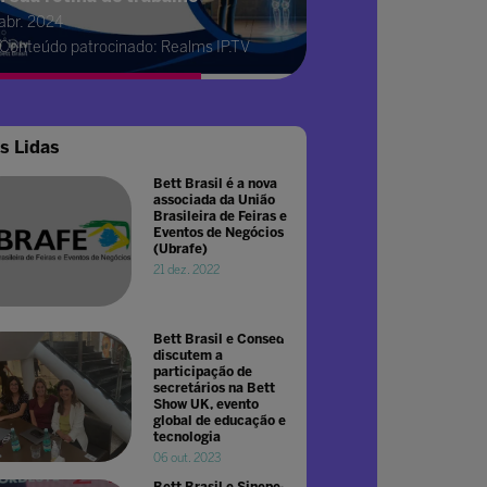
 abr. 2024
Conteúdo patrocinado: Realms IP.TV
s Lidas
Bett Brasil é a nova
associada da União
Brasileira de Feiras e
Eventos de Negócios
(Ubrafe)
21 dez. 2022
Bett Brasil e Consed
discutem a
participação de
secretários na Bett
Show UK, evento
global de educação e
tecnologia
06 out. 2023
Bett Brasil e Sinepe-