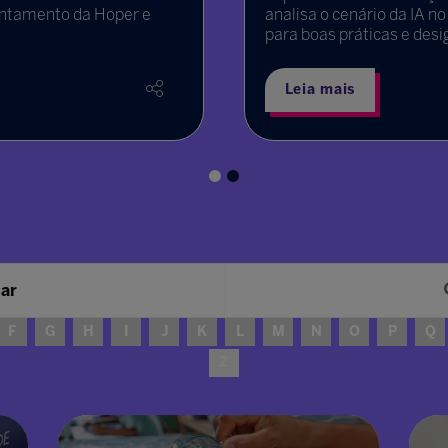
antamento da Hoper e
analisa o cenário da IA n
para boas práticas e des
Leia mais
sar
F
G
H
I
J
K
L
M
N
O
P
Q
Z