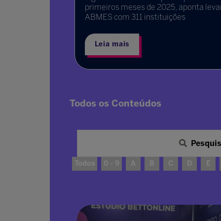
; confira a
primeiros meses de 2025, aponta lev
ABMES com 311 instituições
Leia mais
Todos os Conteúdos
Pesqui
Todos
0 - 9
A
B
C
D
E