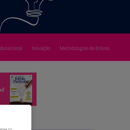
ducacional
Inovação
Metodologias de Ensino
rties to