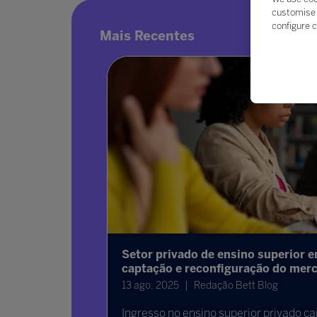
customise 
configure c
Mais Recentes
ada Bett
Setor privado de ensino superior e
 estaduais
captação e reconfiguração do mer
13 ago. 2025
Redação Bett Blog
Ingresso no ensino superior privado ca