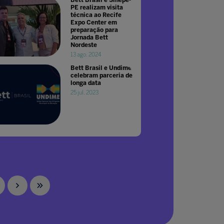
PE realizam visita
técnica ao Recife
Expo Center em
preparação para
Jornada Bett
Nordeste
13 ago. 2024
Bett Brasil e Undime
celebram parceria de
longa data
25 jul. 2023