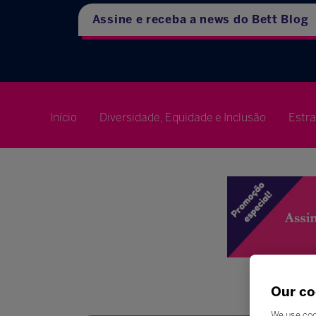
Assine e receba a news do Bett Blog
Início
Diversidade, Equidade e Inclusão
Estr
Our co
We use coo