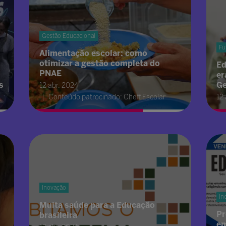
Gestão Educacional
Fu
Alimentação escolar: como
otimizar a gestão completa do
Ed
PNAE
er
s
Ge
12 abr. 2024
Conteúdo patrocinado: Cheff Escolar
12
Inovação
In
Muita saúde para a Educação
Pr
brasileira
em