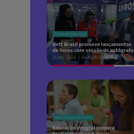
Futuro da Educação
Bett Brasil promove lançamentos
de livros com sessão de autógrafo
15 abr. 2024
Redação Bett Blog
Metodologias de Ensino
Educação integral prepara
profissionais com novas