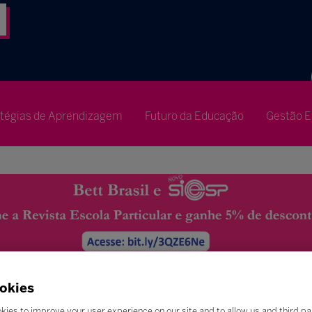
atégias de Aprendizagem
Futuro da Educação
Gestão E
okies
kies to improve your user experience on our site and to allow us and third pa