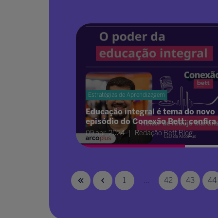
Estratégias de Aprendizagem
Educação integral é tema do novo
episódio do Conexão Bett; confira
09 abr. 2024
Redação Bett Blog
1
...
42
43
44