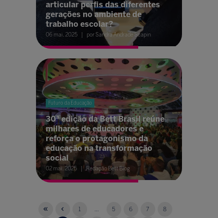
articular perfis das diferentes
gerações no ambiente de
trabalho escolar?
06 mai. 2025
por Sandra Andrade Scapin
Futuro da Educação
30ª edição da Bett Brasil reúne
milhares de educadores e
reforça o protagonismo da
educação na transformação
social
02 mai. 2025
Redação Bett Blog
1
...
5
6
7
8