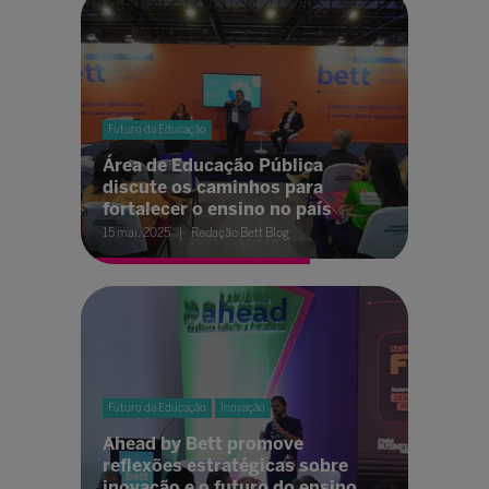
Futuro da Educação
Área de Educação Pública
discute os caminhos para
fortalecer o ensino no país
15 mai. 2025
Redação Bett Blog
Futuro da Educação
Inovação
Ahead by Bett promove
reflexões estratégicas sobre
inovação e o futuro do ensino