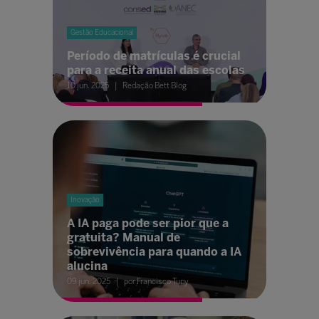
Gestão Educacional
Período de matrículas é crucial
para a receita anual das escolas
10 jun. 2025
Redação Bett Blog
Inovação
A IA paga pode ser pior que a
gratuita? Manual de
sobrevivência para quando a IA
alucina
09 jun. 2025
por Francisco Tupy