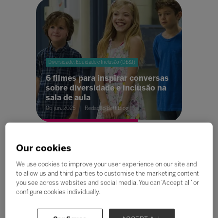
Diversidade, Equidade e Inclusão (DE&I)
6 filmes para inspirar conversas
sobre diversidade e inclusão na
sala de aula
06 jun. 2025
Redação Bett Blog
Our cookies
We use cookies to improve your user experience on our site and
to allow us and third parties to customise the marketing content
you see across websites and social media. You can ‘Accept all’ or
configure cookies individually.
Estratégias de Aprendizagem
Equilíbrio emocional e vínculos