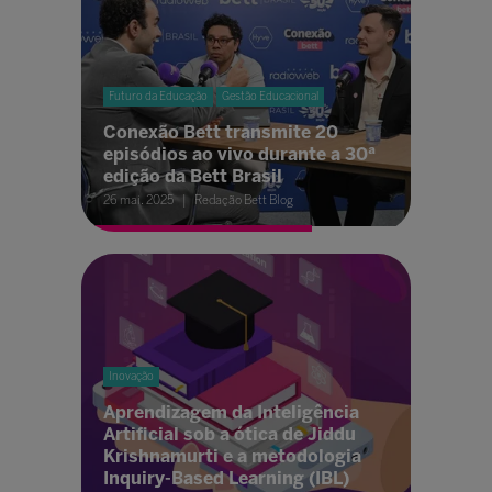
Futuro da Educação
Gestão Educacional
Conexão Bett transmite 20
episódios ao vivo durante a 30ª
edição da Bett Brasil
26 mai. 2025
Redação Bett Blog
Inovação
Aprendizagem da Inteligência
Artificial sob a ótica de Jiddu
Krishnamurti e a metodologia
Inquiry-Based Learning (IBL)