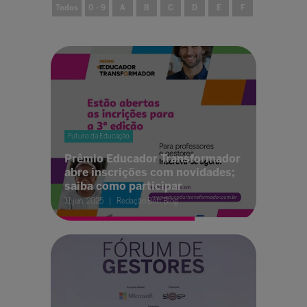
Todos
0 - 9
A
B
C
D
E
F
G
H
Futuro da Educação
Prêmio Educador Transformador
abre inscrições com novidades;
saiba como participar
11 jun. 2025
Redação Bett Blog