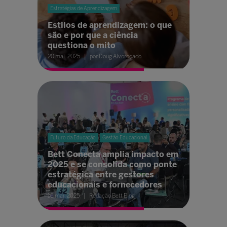
Estratégias de Aprendizagem
Estilos de aprendizagem: o que
são e por que a ciência
questiona o mito
20 mai. 2025
por Doug Alvoroçado
Futuro da Educação
Gestão Educacional
Bett Conecta amplia impacto em
2025 e se consolida como ponte
estratégica entre gestores
educacionais e fornecedores
16 mai. 2025
Redação Bett Blog