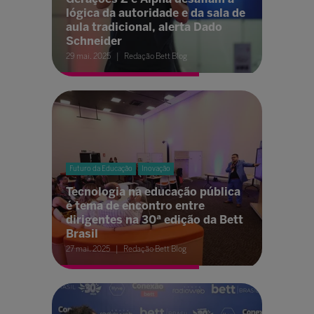
lógica da autoridade e da sala de
aula tradicional, alerta Dado
Schneider
29 mai. 2025
Redação Bett Blog
Futuro da Educação
Inovação
Tecnologia na educação pública
é tema de encontro entre
dirigentes na 30ª edição da Bett
Brasil
27 mai. 2025
Redação Bett Blog