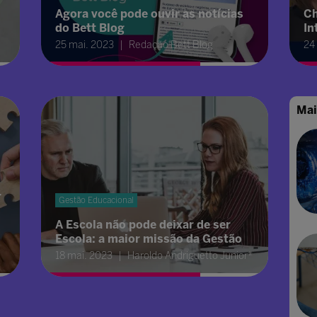
Agora você pode ouvir as notícias
Ch
do Bett Blog
In
25 mai. 2023
Redação Bett Blog
24
Mai
r
Gestão Educacional
A Escola não pode deixar de ser
Escola: a maior missão da Gestão
18 mai. 2023
Haroldo Andriguetto Junior*