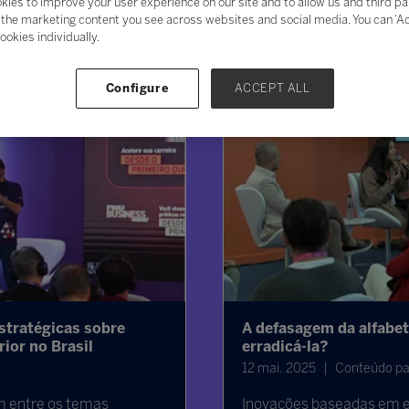
kies to improve your user experience on our site and to allow us and third pa
the marketing content you see across websites and social media. You can ‘Acc
ookies individually.
Configure
ACCEPT ALL
stratégicas sobre
A defasagem da alfabet
ior no Brasil
erradicá-la?
12 mai. 2025
Conteúdo pat
am entre os temas
Inovações baseadas em ev