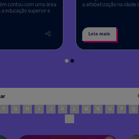
mbém contou com uma área
a alfabetização na idade 
 a educação superior e
Leia mais
sar
F
G
H
I
J
K
L
M
N
O
P
Q
Z