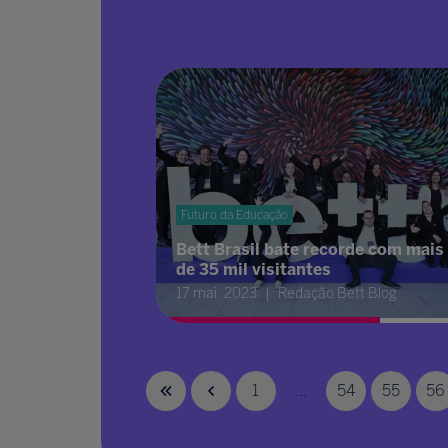
Futuro da Educação
Bett Brasil bate recorde com mais
de 35 mil visitantes
17 mai. 2023
Redação Bett Blog
1
...
54
55
56