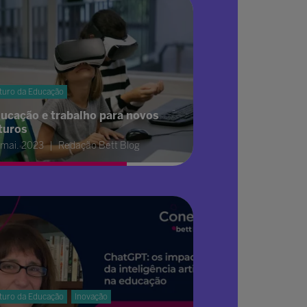
turo da Educação
ucação e trabalho para novos
turos
 mai. 2023
Redação Bett Blog
turo da Educação
Inovação