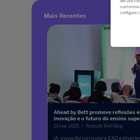
We use coo
customise 
configure c
Mais Recentes
 globais
Ahead by Bett promove reflexões e
inovação e o futuro do ensino super
13 mai. 2025
Redação Bett Blog
ert reforçou
skills são
IA, inovação curricular e EAD estiver