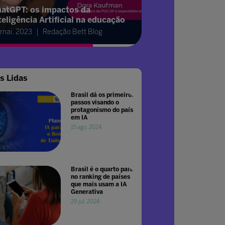
atGPT: os impactos da
teligência Artificial na educação
 mai. 2023
Redação Bett Blog
s Lidas
Brasil dá os primeiros
passos visando o
protagonismo do país
em IA
15 ago. 2024
Brasil é o quarto país
no ranking de países
que mais usam a IA
Generativa
29 jul. 2024