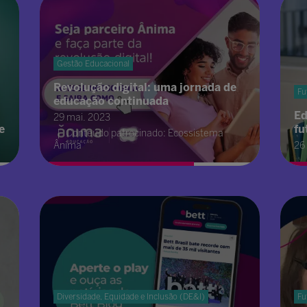
Gestão Educacional
Revolução digital: uma jornada de
Fu
educação continuada
Ed
29 mai. 2023
e
fu
Conteúdo patrocinado: Ecossistema
Ânima
26
Diversidade, Equidade e Inclusão (DE&I)
Fu