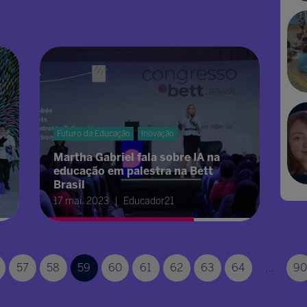
Futuro da Educação
Inovação
Martha Gabriel fala sobre IA na
educação em palestra na Bett
Brasil
17 mai. 2023
Educador21
57
58
59
60
61
62
63
64
...
90