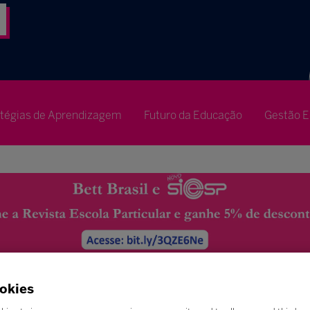
atégias de Aprendizagem
Futuro da Educação
Gestão E
okies