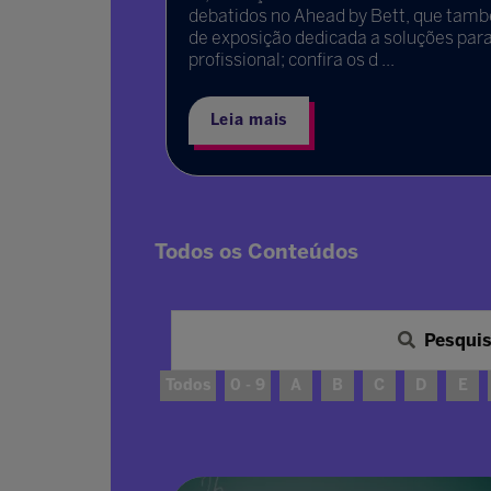
 futuro
debatidos no Ahead by Bett, que ta
de exposição dedicada a soluções para
profissional; confira os d ...
Leia mais
Todos os Conteúdos
Pesqui
Todos
0 - 9
A
B
C
D
E