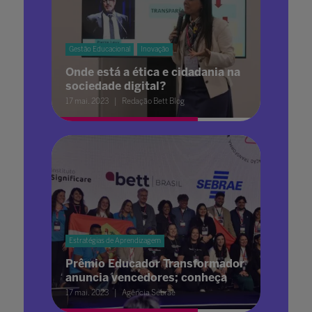
Gestão Educacional
Inovação
Onde está a ética e cidadania na
sociedade digital?
17 mai. 2023
Redação Bett Blog
Estratégias de Aprendizagem
Prêmio Educador Transformador
anuncia vencedores; conheça
17 mai. 2023
Agência Sebrae