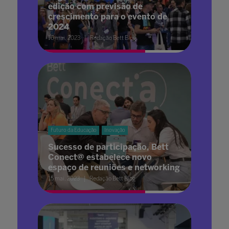
edição com previsão de
crescimento para o evento de
2024
16 mai. 2023
Redação Bett Blog
Futuro da Educação
Inovação
Sucesso de participação, Bett
Conect@ estabelece novo
espaço de reuniões e networking
15 mai. 2023
Redação Bett Blog