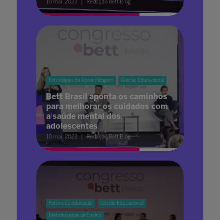
10 mai. 2023
Redação Bett Blog
Estratégias de Aprendizagem
Gestão Educacional
Bett Brasil aponta os caminhos
para melhorar os cuidados com
a saúde mental dos
adolescentes
10 mai. 2023
Redação Bett Blog
Futuro da Educação
Gestão Educacional
Metodologias de Ensino