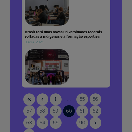
Brasil terá duas novas universidades federais
voltadas a indígenas e à formação esportiva
03 dez. 2025
Brasileiros marcam presença no 2º dia da
Bett UK
1
...
55
56
23 jan. 2026
57
58
59
60
61
62
63
64
65
...
90