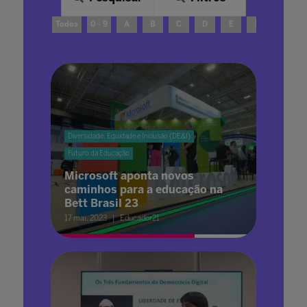
Todos
0 - 9
A
B
C
D
E
F
G
Diversidade, Equidade e Inclusão (DE&I)
Futuro da Educação
Microsoft aponta novos
caminhos para a educação na
Bett Brasil 23
17 mai. 2023
Educador21