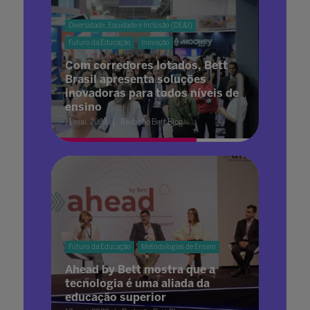
Diversidade, Equidade e Inclusão (DE&I)
Futuro da Educação
Inovação
Com corredores lotados, Bett
Brasil apresenta soluções
inovadoras para todos níveis de
ensino
11 mai. 2023
Redação Bett Blog
Futuro da Educação
Metodologias de Ensino
Ahead by Bett mostra que a
tecnologia é uma aliada da
educação superior